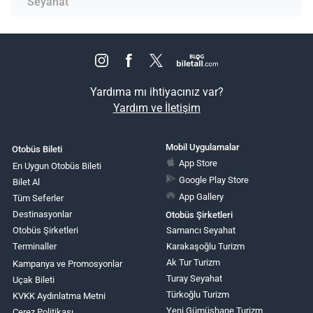
Seyahat
Yardıma mı ihtiyacınız var?
Yardım ve İletişim
Mobil Uygulamalar
Otobüs Bileti
App Store
En Uygun Otobüs Bileti
Google Play Store
Bilet Al
App Gallery
Tüm Seferler
Destinasyonlar
Otobüs Şirketleri
Otobüs Şirketleri
Samancı Seyahat
Terminaller
Karakaşoğlu Turizm
Ak Tur Turizm
Kampanya ve Promosyonlar
Turay Seyahat
Uçak Bileti
Türkoğlu Turizm
KVKK Aydınlatma Metni
Yeni Gümüşhane Turizm
Çerez Politikası