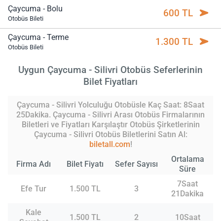
Çaycuma - Bolu
600 TL
Otobüs Bileti
Çaycuma - Terme
1.300 TL
Otobüs Bileti
Uygun Çaycuma - Silivri Otobüs Seferlerinin
Bilet Fiyatları
Çaycuma - Silivri Yolculuğu Otobüsle Kaç Saat: 8Saat
25Dakika. Çaycuma - Silivri Arası Otobüs Firmalarının
Biletleri ve Fiyatları Karşılaştır Otobüs Şirketlerinin
Çaycuma - Silivri Otobüs Biletlerini Satın Al:
biletall.com
!
Ortalama
Firma Adı
Bilet Fiyatı
Sefer Sayısı
Süre
7Saat
Efe Tur
1.500 TL
3
21Dakika
Kale
1.500 TL
2
10Saat