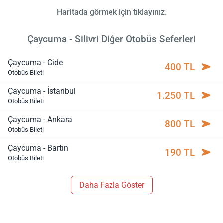
Haritada görmek için tıklayınız.
Çaycuma - Silivri Diğer Otobüs Seferleri
Çaycuma - Cide
400 TL
Otobüs Bileti
Çaycuma - İstanbul
1.250 TL
Otobüs Bileti
Çaycuma - Ankara
800 TL
Otobüs Bileti
Çaycuma - Bartın
190 TL
Otobüs Bileti
Daha Fazla Göster