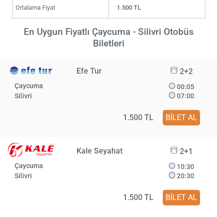
Ortalama Fiyat
1.500 TL
En Uygun Fiyatlı Çaycuma - Silivri Otobüs
Biletleri
Efe Tur
2+2
Çaycuma
00:05
Silivri
07:00
1.500 TL
BİLET AL
Kale Seyahat
2+1
Çaycuma
10:30
Silivri
20:30
1.500 TL
BİLET AL