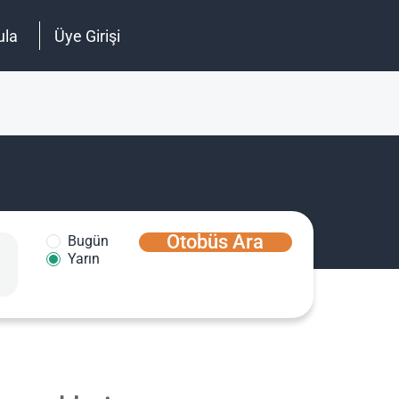
ula
Üye Girişi
Otobüs Ara
Bugün
Yarın