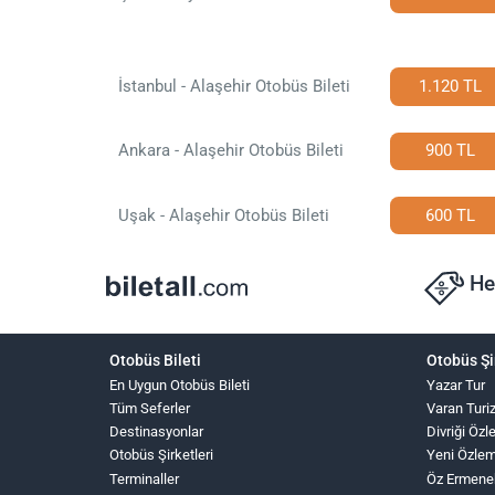
İstanbul - Alaşehir Otobüs Bileti
1.120 TL
Ankara - Alaşehir Otobüs Bileti
900 TL
Uşak - Alaşehir Otobüs Bileti
600 TL
He
Otobüs Bileti
Otobüs Şi
En Uygun Otobüs Bileti
Yazar Tur
Tüm Seferler
Varan Turi
Destinasyonlar
Divriği Öz
Otobüs Şirketleri
Yeni Özle
Terminaller
Öz Ermene