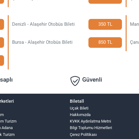
Denizli - Alaşehir Otobüs Bileti
350 TL
Mani
Bursa - Alaşehir Otobüs Bileti
850 TL
Çana
saplı
Güvenli
rketleri
Biletall
Uçak Bileti
zm
Hakkımızda
lem Turizm
KVKK Aydınlatma Metni
m Adana
Bilgi Toplumu Hizmetleri
k Turizm
Çerez Politikası