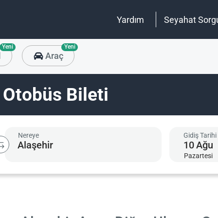
Yardım
Seyahat Sorg
Yeni
Yeni
l
Araç
 Otobüs Bileti
Nereye
Gidiş Tarihi
10
Ağu
Pazartesi