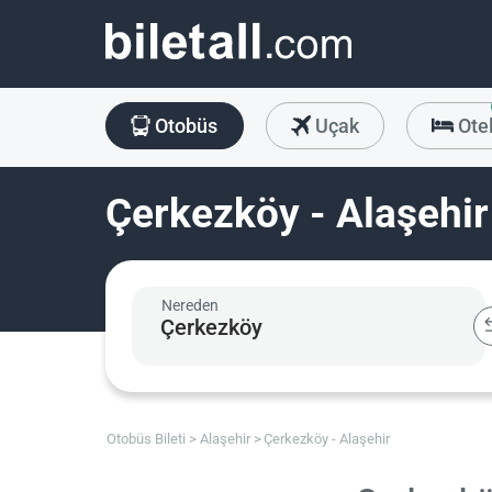
Otobüs
Uçak
Ote
Çerkezköy - Alaşehir
Nereden
Otobüs Bileti
Alaşehir
Çerkezköy - Alaşehir