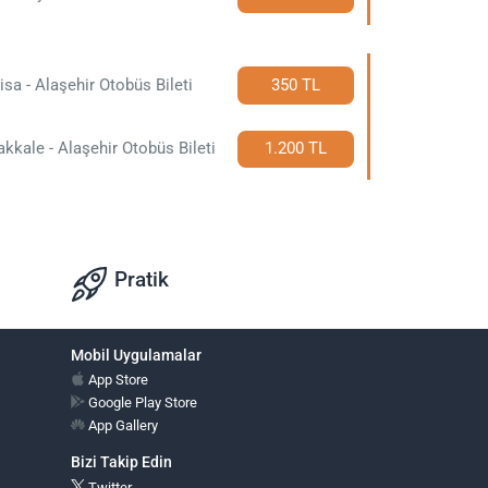
sa - Alaşehir Otobüs Bileti
350 TL
kkale - Alaşehir Otobüs Bileti
1.200 TL
Pratik
Mobil Uygulamalar
App Store
Google Play Store
App Gallery
Bizi Takip Edin
Twitter