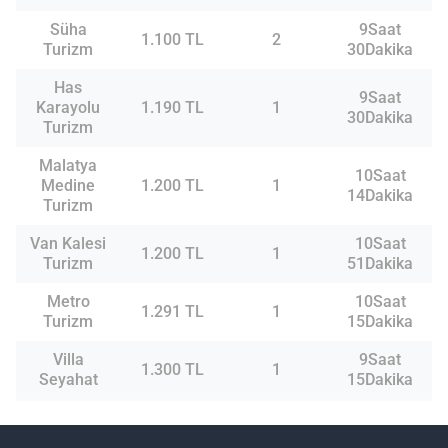
Süha
9Saat
1.100 TL
2
Turizm
30Dakika
Has
9Saat
Karayolu
1.190 TL
1
30Dakika
Turizm
Malatya
10Saat
Medine
1.200 TL
1
14Dakika
Turizm
Van Kalesi
10Saat
1.200 TL
1
Turizm
51Dakika
Metro
10Saat
1.291 TL
1
Turizm
15Dakika
Villa
9Saat
1.300 TL
1
Seyahat
15Dakika