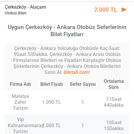
Çerkezköy - Alaçam
2.000 TL
Otobüs Bileti
Uygun Çerkezköy - Ankara Otobüs Seferlerinin
Bilet Fiyatları
Çerkezköy - Ankara Yolculuğu Otobüsle Kaç Saat:
9Saat 53Dakika. Çerkezköy - Ankara Arası Otobüs
Firmalarının Biletleri ve Fiyatları Karşılaştır Otobüs
Şirketlerinin Çerkezköy - Ankara Otobüs Biletlerini
Satın Al:
biletall.com
!
Ortalama
Firma Adı
Bilet Fiyatı
Sefer Sayısı
Süre
Malatya
11Saat
Zafer
1.000 TL
1
44Dakika
Turizm
Vip
10Saat
Kahramanmaraş
1.000 TL
1
15Dakika
Turizm