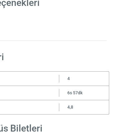
eçenekleri
i
4
6s 57dk
4,8
s Biletleri