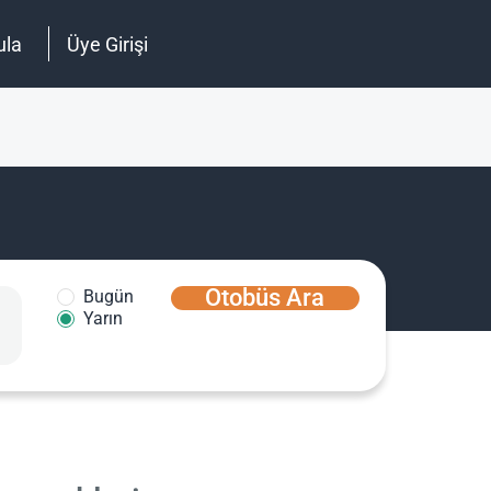
ula
Üye Girişi
Otobüs Ara
Bugün
Yarın