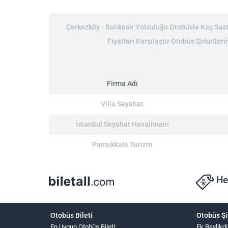
Çerkezköy - Balıkesir Yolculuğu Otobüsle Kaç Saat:
Fiyatları Karşılaştır Otobüs Şirketleri
Firma Adı
Villa Seyahat
İstanbul Seyahat Havalimanı
Pamukkale Turizm
He
Otobüs Bileti
Otobüs Şi
En Uygun Otobüs Bileti
Fk Beylikd