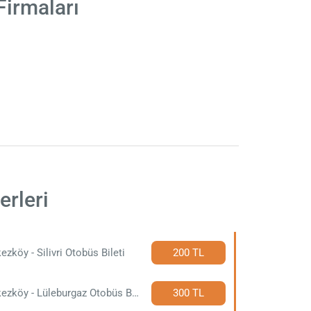
Firmaları
erleri
ezköy - Silivri Otobüs Bileti
200 TL
Çerkezköy - Lüleburgaz Otobüs Bileti
300 TL