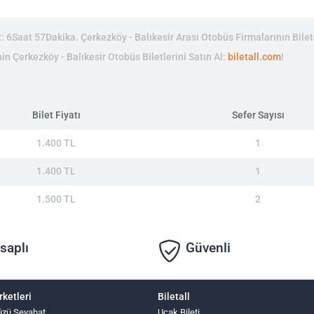
 6Saat 57Dakika. Çerkezköy - Balıkesir Arası Otobüs Firmalarının Biletl
nin Çerkezköy - Balıkesir Otobüs Biletlerini Satın Al:
biletall.com
!
Bilet Fiyatı
Sefer Sayısı
1.400 TL
1
1.400 TL
1
1.500 TL
2
saplı
Güvenli
rketleri
Biletall
üzü Seyahat
Uçak Bileti