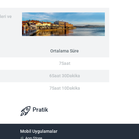
eri ve
Ortalama Süre
7Saat
6Saat 30Dakika
7Saat 10Dakika
Pratik
Mobil Uygulamalar
App Store