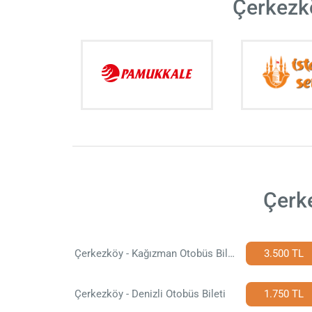
Çerkezkö
Çerke
Çerkezköy - Kağızman Otobüs Bileti
3.500 TL
Çerkezköy - Denizli Otobüs Bileti
1.750 TL