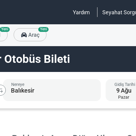
Yardım
Seyahat Sorg
Yeni
Yeni
l
Araç
 Otobüs Bileti
Nereye
Gidiş Tarihi
9
Ağu
Pazar