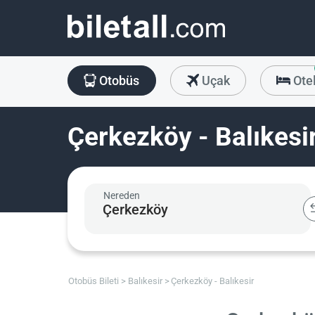
Otobüs
Uçak
Ote
Çerkezköy - Balıkesir
Nereden
Otobüs Bileti
Balıkesir
Çerkezköy - Balıkesir