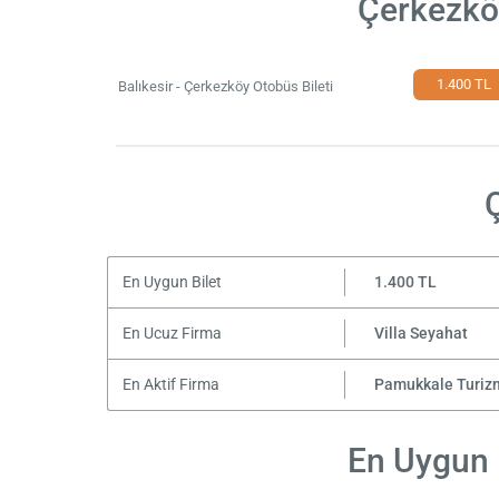
Çerkezköy
1.400 TL
Balıkesir - Çerkezköy Otobüs Bileti
En Uygun Bilet
1.400 TL
En Ucuz Firma
Villa Seyahat
En Aktif Firma
Pamukkale Turiz
En Uygun F