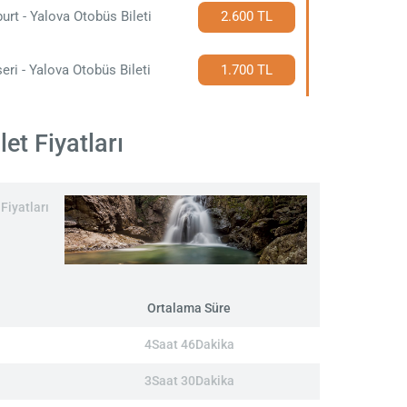
urt - Yalova Otobüs Bileti
2.600 TL
eri - Yalova Otobüs Bileti
1.700 TL
et Fiyatları
Fiyatları
Ortalama Süre
4Saat 46Dakika
3Saat 30Dakika