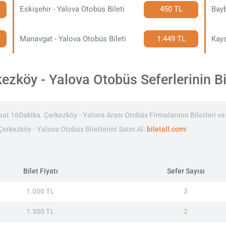
Eskişehir - Yalova Otobüs Bileti
450 TL
Bayb
Manavgat - Yalova Otobüs Bileti
1.449 TL
Kays
zköy - Yalova Otobüs Seferlerinin Bil
t 16Dakika. Çerkezköy - Yalova Arası Otobüs Firmalarının Biletleri ve 
 Çerkezköy - Yalova Otobüs Biletlerini Satın Al:
biletall.com
!
Bilet Fiyatı
Sefer Sayısı
1.000 TL
3
1.300 TL
2