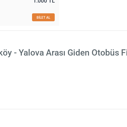
1.000 TL
BİLET AL
öy - Yalova Arası Giden Otobüs F