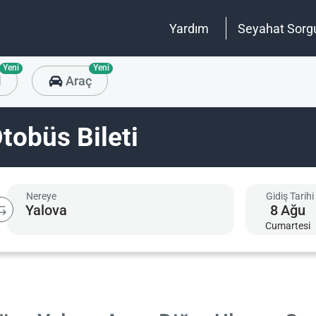
Yardım
Seyahat Sorg
Yeni
Yeni
l
Araç
tobüs Bileti
Nereye
Gidiş Tarihi
8
Ağu
Cumartesi