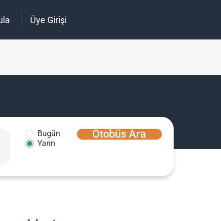
ula
Üye Girişi
Otobüs Ara
Bugün
Yarın