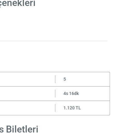
çenekleri
5
4s 16dk
1.120 TL
 Biletleri