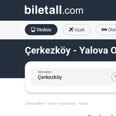
Otobüs
Uçak
Ote
Çerkezköy - Yalova O
Nereden
Otobüs Bileti
Yalova
Çerkezköy - Yalova