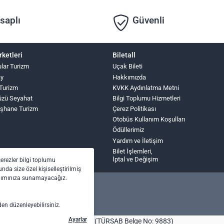
saplı
Güvenli
rketleri
Biletall
ular Turizm
Uçak Bileti
ay
Hakkımızda
 Turizm
KVKK Aydınlatma Metni
üzü Seyahat
Bilgi Toplumu Hizmetleri
şhane Turizm
Çerez Politikası
Otobüs Kullanım Koşulları
Ödüllerimiz
Yardım ve İletişim
Bilet İşlemleri,
İptal ve Değişim
çerezler bilgi toplumu
nda size özel kişiselleştirilmiş
anımınıza sunamayacağız.
den düzenleyebilirsiniz.
Ayarlar
bilet.com Turizm Seyahat Acentası (TÜRSAB Belge No: 9883)