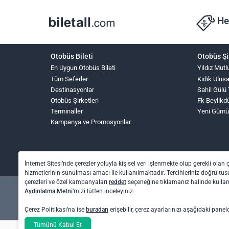
He
Otobüs Bileti
Otobüs Şi
En Uygun Otobüs Bileti
Yıldız Mutl
Tüm Seferler
Kıdık Ulus
Destinasyonlar
Sahil Gülü
Otobüs Şirketleri
Fk Beylikd
Terminaller
Yeni Gümü
Kampanya ve Promosyonlar
İnternet Sitesi’nde çerezler yoluyla kişisel veri işlenmekte olup gerekli olan 
hizmetlerinin sunulması amacı ile kullanılmaktadır. Tercihleriniz doğrultusu
çerezleri ve özel kampanyaları
reddet
seçeneğine tıklamanız halinde kull
Aydınlatma Metni
’mizi lütfen inceleyiniz.
Çerez Politikası’na ise
buradan
erişebilir, çerez ayarlarınızı aşağıdaki panel
Tümünü Kabul Et
Otel rezervasyon ve otobüs bileti işlemleri için: O