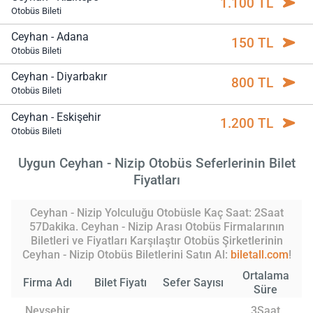
1.100 TL
Otobüs Bileti
Ceyhan - Adana
150 TL
Otobüs Bileti
Ceyhan - Diyarbakır
800 TL
Otobüs Bileti
Ceyhan - Eskişehir
1.200 TL
Otobüs Bileti
Uygun Ceyhan - Nizip Otobüs Seferlerinin Bilet
Fiyatları
Ceyhan - Nizip Yolculuğu Otobüsle Kaç Saat: 2Saat
57Dakika. Ceyhan - Nizip Arası Otobüs Firmalarının
Biletleri ve Fiyatları Karşılaştır Otobüs Şirketlerinin
Ceyhan - Nizip Otobüs Biletlerini Satın Al:
biletall.com
!
Ortalama
Firma Adı
Bilet Fiyatı
Sefer Sayısı
Süre
Nevşehir
3Saat