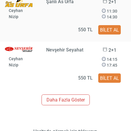
Şanlı As Urfa
2+1
Ceyhan
11:30
Nizip
14:30
550 TL
BİLET AL
Nevşehir Seyahat
2+1
Ceyhan
14:15
Nizip
17:45
550 TL
BİLET AL
Daha Fazla Göster