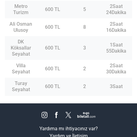
Metro
2Saat
600 TL
5
Turizm
24Dakika
Ali Osman
2Saat
600 TL
8
Ulusoy
16Dakika
DK
1Saat
Köksallar
600 TL
3
55Dakika
Seyahat
Villa
2Saat
600 TL
2
Seyahat
30Dakika
Turay
600 TL
2
3Saat
Seyahat
Yardıma mı ihtiyacınız var?
Yardım ve İletişim