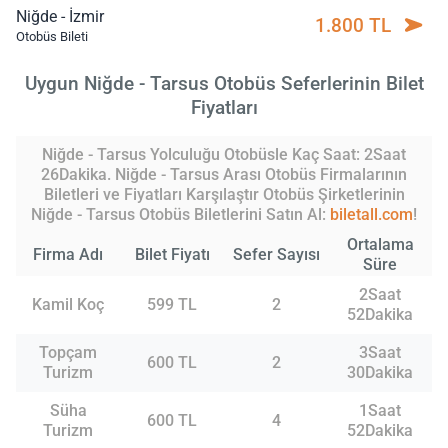
Niğde - İzmir
1.800 TL
Otobüs Bileti
Uygun Niğde - Tarsus Otobüs Seferlerinin Bilet
Fiyatları
Niğde - Tarsus Yolculuğu Otobüsle Kaç Saat: 2Saat
26Dakika. Niğde - Tarsus Arası Otobüs Firmalarının
Biletleri ve Fiyatları Karşılaştır Otobüs Şirketlerinin
Niğde - Tarsus Otobüs Biletlerini Satın Al:
biletall.com
!
Ortalama
Firma Adı
Bilet Fiyatı
Sefer Sayısı
Süre
2Saat
Kamil Koç
599 TL
2
52Dakika
Topçam
3Saat
600 TL
2
Turizm
30Dakika
Süha
1Saat
600 TL
4
Turizm
52Dakika