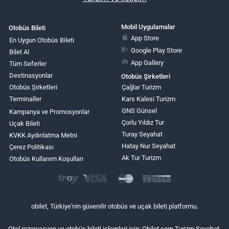
Mobil Uygulamalar
Otobüs Bileti
App Store
En Uygun Otobüs Bileti
Google Play Store
Bilet Al
App Gallery
Tüm Seferler
Destinasyonlar
Otobüs Şirketleri
Otobüs Şirketleri
Çağlar Turizm
Terminaller
Kars Kalesi Turizm
GNS Günsel
Kampanya ve Promosyonlar
Çorlu Yıldız Tur
Uçak Bileti
Turay Seyahat
KVKK Aydınlatma Metni
Hatay Nur Seyahat
Çerez Politikası
Ak Tur Turizm
Otobüs Kullanım Koşulları
obilet, Türkiye'nin güvenilir otobüs ve uçak bileti platformu.
Otel rezervasyon ve otobüs bileti işlemleri için: Obilet.com Turizm Seyahat