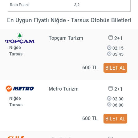
Rota Puanı
3,2
En Uygun Fiyatlı Niğde - Tarsus Otobüs Biletleri
Topçam Turizm
2+1
Niğde
02:15
Tarsus
05:45
600 TL
BİLET AL
Metro Turizm
2+1
Niğde
02:30
Tarsus
06:00
600 TL
BİLET AL