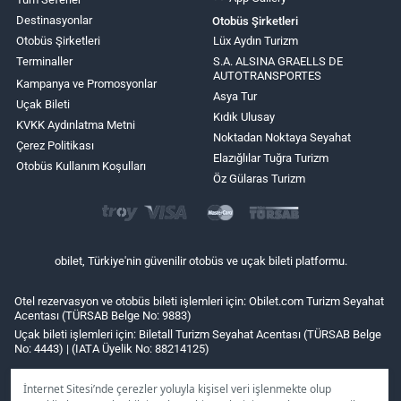
Destinasyonlar
Otobüs Şirketleri
Otobüs Şirketleri
Lüx Aydın Turizm
Terminaller
S.A. ALSINA GRAELLS DE
AUTOTRANSPORTES
Kampanya ve Promosyonlar
Asya Tur
Uçak Bileti
Kıdık Ulusay
KVKK Aydınlatma Metni
Noktadan Noktaya Seyahat
Çerez Politikası
Elazığlılar Tuğra Turizm
Otobüs Kullanım Koşulları
Öz Gülaras Turizm
obilet, Türkiye'nin güvenilir otobüs ve uçak bileti platformu.
Otel rezervasyon ve otobüs bileti işlemleri için: Obilet.com Turizm Seyahat
Acentası (TÜRSAB Belge No: 9883)
Uçak bileti işlemleri için: Biletall Turizm Seyahat Acentası (TÜRSAB Belge
No: 4443) | (IATA Üyelik No: 88214125)
İnternet Sitesi’nde çerezler yoluyla kişisel veri işlenmekte olup