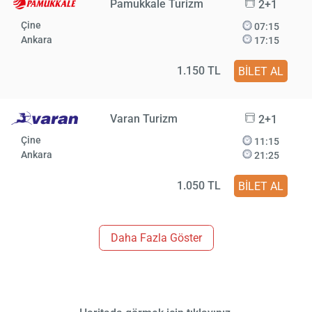
Pamukkale Turizm
2+1
Çine
07:15
Ankara
17:15
1.150 TL
BİLET AL
Varan Turizm
2+1
Çine
11:15
Ankara
21:25
1.050 TL
BİLET AL
Daha Fazla Göster