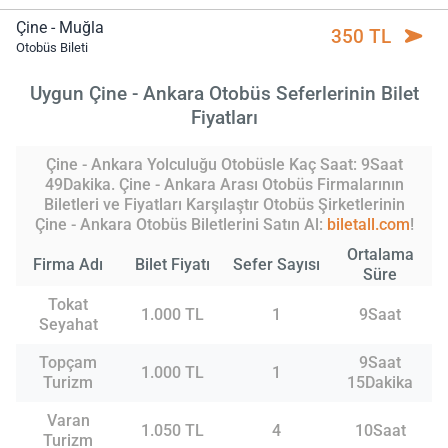
Çine - Muğla
350 TL
Otobüs Bileti
Uygun Çine - Ankara Otobüs Seferlerinin Bilet
Fiyatları
Çine - Ankara Yolculuğu Otobüsle Kaç Saat: 9Saat
49Dakika. Çine - Ankara Arası Otobüs Firmalarının
Biletleri ve Fiyatları Karşılaştır Otobüs Şirketlerinin
Çine - Ankara Otobüs Biletlerini Satın Al:
biletall.com
!
Ortalama
Firma Adı
Bilet Fiyatı
Sefer Sayısı
Süre
Tokat
1.000 TL
1
9Saat
Seyahat
Topçam
9Saat
1.000 TL
1
Turizm
15Dakika
Varan
1.050 TL
4
10Saat
Turizm