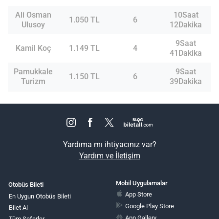
Ali Osman
10Saat
1.050 TL
6
Ulusoy
12Dakika
9Saat
Kamil Koç
1.149 TL
4
41Dakika
Pamukkale
9Saat
1.150 TL
6
Turizm
39Dakika
Yardıma mı ihtiyacınız var?
Yardım ve İletişim
Mobil Uygulamalar
Otobüs Bileti
App Store
En Uygun Otobüs Bileti
Google Play Store
Bilet Al
App Gallery
Tüm Seferler