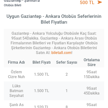
Gaziantep - Şanlıurfa
500 TL
Otobüs Bileti
Uygun Gaziantep - Ankara Otobüs Seferlerinin
Bilet Fiyatları
Gaziantep - Ankara Yolculuğu Otobüsle Kaç Saat:
9Saat 54Dakika. Gaziantep - Ankara Arası Otobüs
Firmalarının Biletleri ve Fiyatları Karşılaştır Otobüs
Şirketlerinin Gaziantep - Ankara Otobüs Biletlerini
Satın Al:
biletall.com
!
Ortalama
Firma Adı
Bilet Fiyatı
Sefer Sayısı
Süre
Özlem
9Saat
1.500 TL
2
Cizre Nuh
15Dakika
Lüks
9Saat
Batman
1.500 TL
1
45Dakika
Seyahat
Şanlı As
9Saat
1.520 TL
8