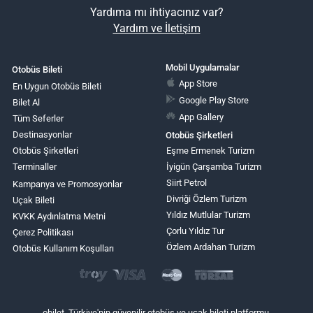
Yardıma mı ihtiyacınız var?
Yardım ve İletişim
Mobil Uygulamalar
Otobüs Bileti
App Store
En Uygun Otobüs Bileti
Google Play Store
Bilet Al
App Gallery
Tüm Seferler
Destinasyonlar
Otobüs Şirketleri
Otobüs Şirketleri
Eşme Ermenek Turizm
Terminaller
İyigün Çarşamba Turizm
Siirt Petrol
Kampanya ve Promosyonlar
Divriği Özlem Turizm
Uçak Bileti
Yıldız Mutlular Turizm
KVKK Aydınlatma Metni
Çorlu Yıldız Tur
Çerez Politikası
Özlem Ardahan Turizm
Otobüs Kullanım Koşulları
obilet, Türkiye'nin güvenilir otobüs ve uçak bileti platformu.