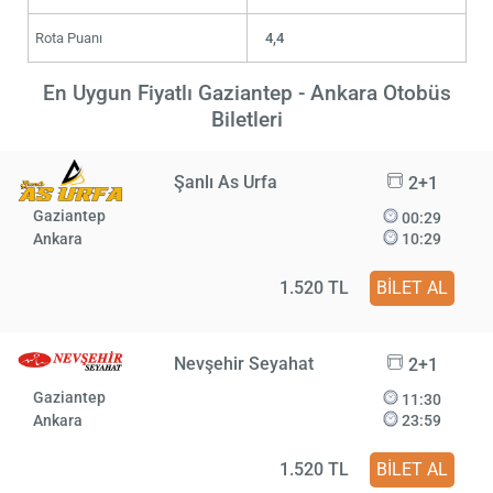
Rota Puanı
4,4
En Uygun Fiyatlı Gaziantep - Ankara Otobüs
Biletleri
Şanlı As Urfa
2+1
Gaziantep
00:29
Ankara
10:29
1.520 TL
BİLET AL
Nevşehir Seyahat
2+1
Gaziantep
11:30
Ankara
23:59
1.520 TL
BİLET AL