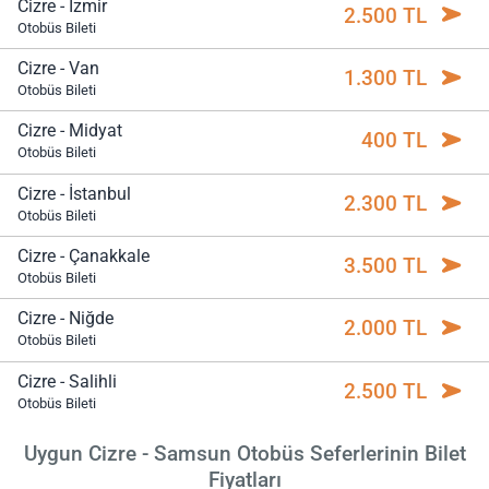
Cizre - İzmir
2.500 TL
Otobüs Bileti
Cizre - Van
1.300 TL
Otobüs Bileti
Cizre - Midyat
400 TL
Otobüs Bileti
Cizre - İstanbul
2.300 TL
Otobüs Bileti
Cizre - Çanakkale
3.500 TL
Otobüs Bileti
Cizre - Niğde
2.000 TL
Otobüs Bileti
Cizre - Salihli
2.500 TL
Otobüs Bileti
Uygun Cizre - Samsun Otobüs Seferlerinin Bilet
Fiyatları