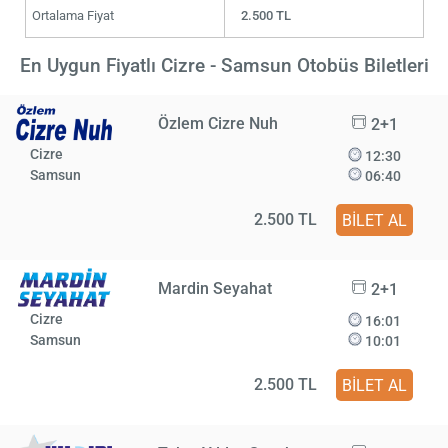
Ortalama Fiyat
2.500 TL
En Uygun Fiyatlı Cizre - Samsun Otobüs Biletleri
Özlem Cizre Nuh
2+1
Cizre
12:30
Samsun
06:40
2.500 TL
BİLET AL
Mardin Seyahat
2+1
Cizre
16:01
Samsun
10:01
2.500 TL
BİLET AL