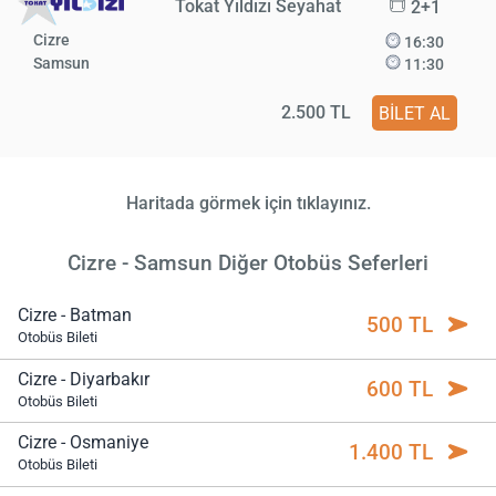
Tokat Yıldızı Seyahat
2+1
Cizre
16:30
Samsun
11:30
2.500 TL
BİLET AL
Haritada görmek için tıklayınız.
Cizre - Samsun Diğer Otobüs Seferleri
Cizre - Batman
500 TL
Otobüs Bileti
Cizre - Diyarbakır
600 TL
Otobüs Bileti
Cizre - Osmaniye
1.400 TL
Otobüs Bileti