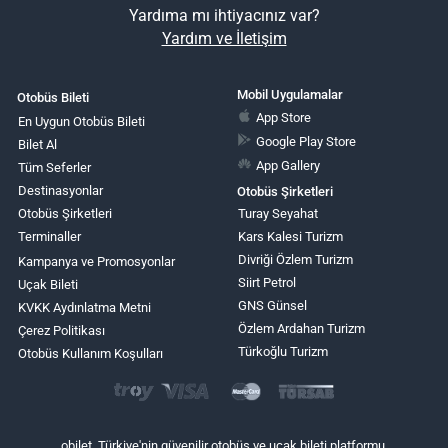
Yardıma mı ihtiyacınız var?
Yardım ve İletişim
Mobil Uygulamalar
Otobüs Bileti
App Store
En Uygun Otobüs Bileti
Google Play Store
Bilet Al
App Gallery
Tüm Seferler
Destinasyonlar
Otobüs Şirketleri
Otobüs Şirketleri
Turay Seyahat
Terminaller
Kars Kalesi Turizm
Divriği Özlem Turizm
Kampanya ve Promosyonlar
Siirt Petrol
Uçak Bileti
GNS Günsel
KVKK Aydınlatma Metni
Özlem Ardahan Turizm
Çerez Politikası
Türkoğlu Turizm
Otobüs Kullanım Koşulları
obilet, Türkiye'nin güvenilir otobüs ve uçak bileti platformu.