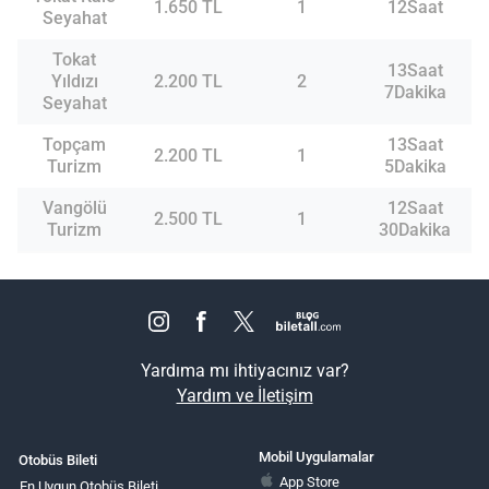
1.650 TL
1
12Saat
Seyahat
Tokat
13Saat
Yıldızı
2.200 TL
2
7Dakika
Seyahat
Topçam
13Saat
2.200 TL
1
Turizm
5Dakika
Vangölü
12Saat
2.500 TL
1
Turizm
30Dakika
Yardıma mı ihtiyacınız var?
Yardım ve İletişim
Mobil Uygulamalar
Otobüs Bileti
App Store
En Uygun Otobüs Bileti