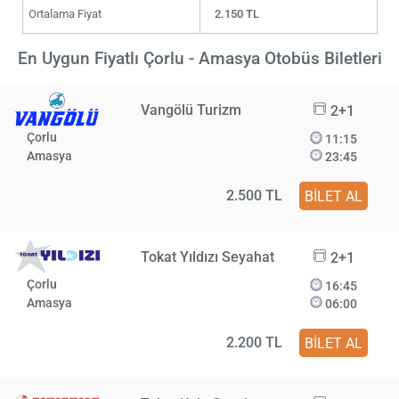
Ortalama Fiyat
2.150 TL
En Uygun Fiyatlı Çorlu - Amasya Otobüs Biletleri
Vangölü Turizm
2+1
Çorlu
11:15
Amasya
23:45
2.500 TL
BİLET AL
Tokat Yıldızı Seyahat
2+1
Çorlu
16:45
Amasya
06:00
2.200 TL
BİLET AL