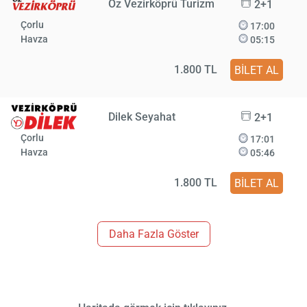
Öz Vezirköprü Turizm
2+1
Çorlu
17:00
Havza
05:15
1.800 TL
BİLET AL
Dilek Seyahat
2+1
Çorlu
17:01
Havza
05:46
1.800 TL
BİLET AL
Daha Fazla Göster