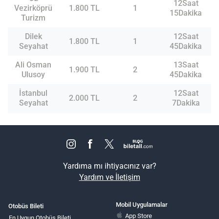
12Saat
Vezirköprü
1.800 TL
1
15Dakika
Turizm
Dilek
12Saat
1.800 TL
1
Seyahat
45Dakika
Ali Osman
13Saat
1.900 TL
2
Ulusoy
45Dakika
İstanbul
12Saat
2.000 TL
2
Seyahat
7Dakika
Yardıma mı ihtiyacınız var?
Yardım ve İletişim
Mobil Uygulamalar
Otobüs Bileti
App Store
En Uygun Otobüs Bileti