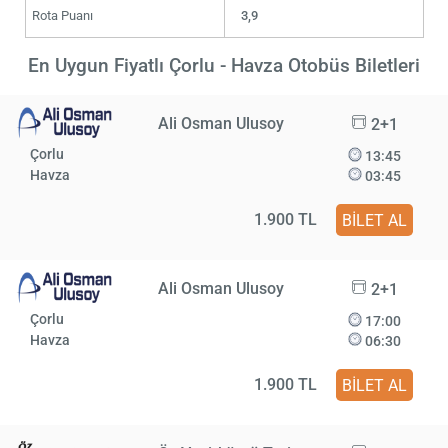
Rota Puanı
3,9
En Uygun Fiyatlı Çorlu - Havza Otobüs Biletleri
Ali Osman Ulusoy
2+1
Çorlu
13:45
Havza
03:45
1.900 TL
BİLET AL
Ali Osman Ulusoy
2+1
Çorlu
17:00
Havza
06:30
1.900 TL
BİLET AL