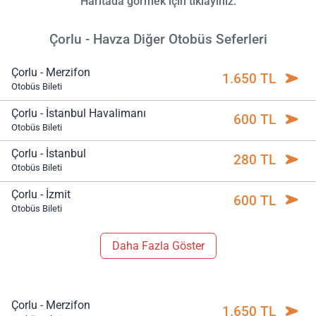
Haritada görmek için tıklayınız.
Çorlu - Havza Diğer Otobüs Seferleri
Çorlu - Merzifon
1.650 TL
Otobüs Bileti
Çorlu - İstanbul Havalimanı
600 TL
Otobüs Bileti
Çorlu - İstanbul
280 TL
Otobüs Bileti
Çorlu - İzmit
600 TL
Otobüs Bileti
Daha Fazla Göster
Çorlu - Merzifon
1.650 TL