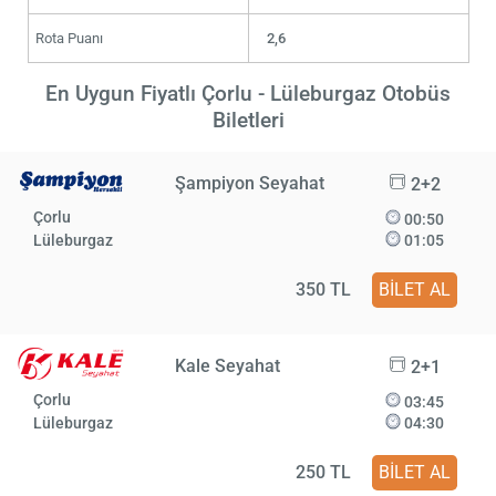
Rota Puanı
2,6
En Uygun Fiyatlı Çorlu - Lüleburgaz Otobüs
Biletleri
Şampiyon Seyahat
2+2
Çorlu
00:50
Lüleburgaz
01:05
350 TL
BİLET AL
Kale Seyahat
2+1
Çorlu
03:45
Lüleburgaz
04:30
250 TL
BİLET AL