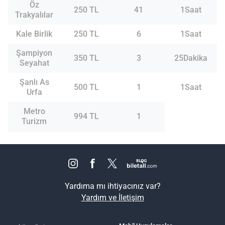
Öz
250 TL
41
1Saat
Trakyalılar
Kale Birlik
250 TL
6
1Saat
Şampiyon
350 TL
3
25Dakika
Seyahat
Şanlı As
500 TL
1
1Saat
Urfa
Metro
994 TL
1
Turizm
Yardıma mı ihtiyacınız var?
Yardım ve İletişim