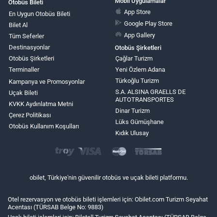
Mobil Uygulamalar
Otobüs Bileti
App Store
En Uygun Otobüs Bileti
Google Play Store
Bilet Al
App Gallery
Tüm Seferler
Destinasyonlar
Otobüs Şirketleri
Otobüs Şirketleri
Çağlar Turizm
Terminaller
Yeni Özlem Adana
Türkoğlu Turizm
Kampanya ve Promosyonlar
S.A. ALSINA GRAELLS DE
Uçak Bileti
AUTOTRANSPORTES
KVKK Aydınlatma Metni
Dinar Turizm
Çerez Politikası
Lüks Gümüşhane
Otobüs Kullanım Koşulları
Kıdık Ulusay
obilet, Türkiye'nin güvenilir otobüs ve uçak bileti platformu.
Otel rezervasyon ve otobüs bileti işlemleri için: Obilet.com Turizm Seyahat
Acentası (TÜRSAB Belge No: 9883)