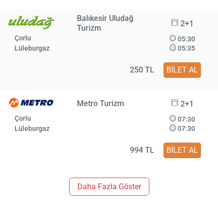
Balıkesir Uludağ
2+1
Turizm
Çorlu
05:30
Lüleburgaz
05:35
250 TL
BİLET AL
Metro Turizm
2+1
Çorlu
07:30
Lüleburgaz
07:30
994 TL
BİLET AL
Daha Fazla Göster