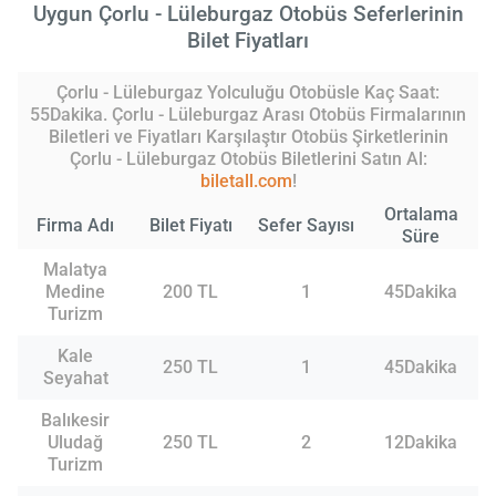
Uygun Çorlu - Lüleburgaz Otobüs Seferlerinin
Bilet Fiyatları
Çorlu - Lüleburgaz Yolculuğu Otobüsle Kaç Saat:
55Dakika. Çorlu - Lüleburgaz Arası Otobüs Firmalarının
Biletleri ve Fiyatları Karşılaştır Otobüs Şirketlerinin
Çorlu - Lüleburgaz Otobüs Biletlerini Satın Al:
biletall.com
!
Ortalama
Firma Adı
Bilet Fiyatı
Sefer Sayısı
Süre
Malatya
Medine
200 TL
1
45Dakika
Turizm
Kale
250 TL
1
45Dakika
Seyahat
Balıkesir
Uludağ
250 TL
2
12Dakika
Turizm