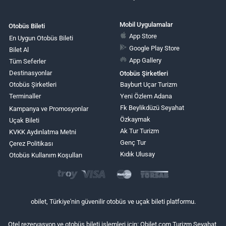
Mobil Uygulamalar
Otobüs Bileti
App Store
En Uygun Otobüs Bileti
Google Play Store
Bilet Al
App Gallery
Tüm Seferler
Destinasyonlar
Otobüs Şirketleri
Otobüs Şirketleri
Bayburt Uçar Turizm
Terminaller
Yeni Özlem Adana
Fk Beylikdüzü Seyahat
Kampanya ve Promosyonlar
Özkaymak
Uçak Bileti
Ak Tur Turizm
KVKK Aydınlatma Metni
Genç Tur
Çerez Politikası
Kıdık Ulusay
Otobüs Kullanım Koşulları
obilet, Türkiye'nin güvenilir otobüs ve uçak bileti platformu.
Otel rezervasyon ve otobüs bileti işlemleri için: Obilet.com Turizm Seyahat