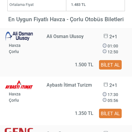
Ortalama Fiyat
1.483 TL
En Uygun Fiyatlı Havza - Çorlu Otobüs Biletleri
Ali Osman Ulusoy
2+1
Havza
01:00
Çorlu
12:50
1.500 TL
BİLET AL
Aybastı İtimat Turizm
2+1
Havza
17:30
Çorlu
05:56
1.350 TL
BİLET AL