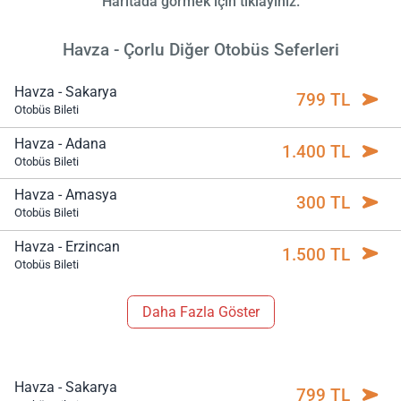
Haritada görmek için tıklayınız.
Havza - Çorlu Diğer Otobüs Seferleri
Havza - Sakarya
799 TL
Otobüs Bileti
Havza - Adana
1.400 TL
Otobüs Bileti
Havza - Amasya
300 TL
Otobüs Bileti
Havza - Erzincan
1.500 TL
Otobüs Bileti
Daha Fazla Göster
Havza - Sakarya
799 TL