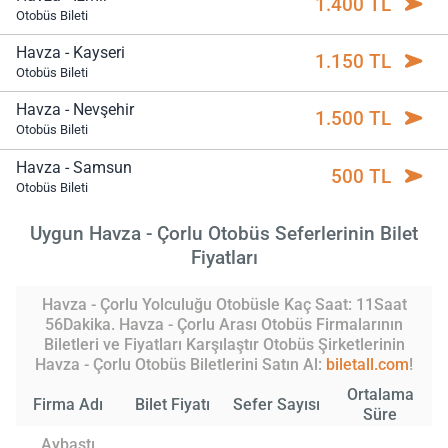
1.400 TL
Otobüs Bileti
Havza - Kayseri
1.150 TL
Otobüs Bileti
Havza - Nevşehir
1.500 TL
Otobüs Bileti
Havza - Samsun
500 TL
Otobüs Bileti
Uygun Havza - Çorlu Otobüs Seferlerinin Bilet
Fiyatları
Havza - Çorlu Yolculuğu Otobüsle Kaç Saat: 11Saat
56Dakika. Havza - Çorlu Arası Otobüs Firmalarının
Biletleri ve Fiyatları Karşılaştır Otobüs Şirketlerinin
Havza - Çorlu Otobüs Biletlerini Satın Al:
biletall.com
!
Ortalama
Firma Adı
Bilet Fiyatı
Sefer Sayısı
Süre
Aybastı