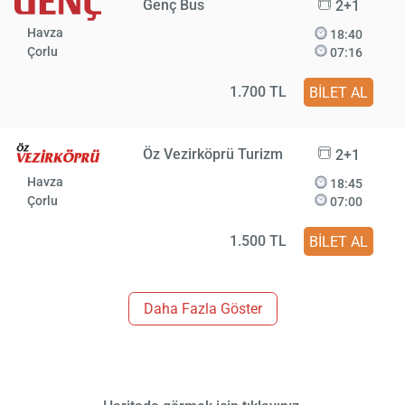
Genç Bus
2+1
Havza
18:40
Çorlu
07:16
1.700 TL
BİLET AL
Öz Vezirköprü Turizm
2+1
Havza
18:45
Çorlu
07:00
1.500 TL
BİLET AL
Daha Fazla Göster