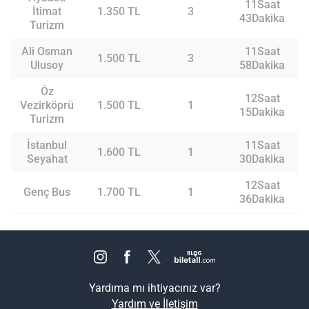
11Saat
İtimat
1.350 TL
3
43Dakika
Turizm
Ali Osman
11Saat
1.500 TL
3
Ulusoy
58Dakika
Öz
12Saat
Vezirköprü
1.500 TL
1
15Dakika
Turizm
İstanbul
11Saat
1.600 TL
1
Seyahat
30Dakika
12Saat
Genç Bus
1.700 TL
1
36Dakika
Yardıma mı ihtiyacınız var?
Yardım ve İletişim