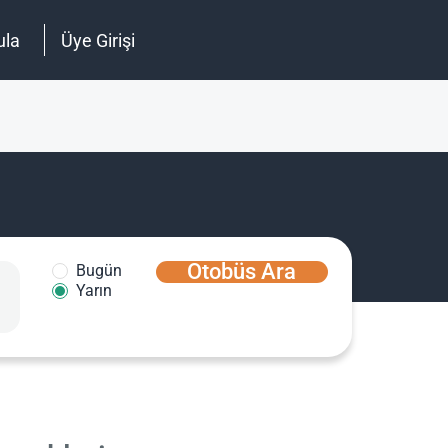
ula
Üye Girişi
Otobüs Ara
Bugün
Yarın