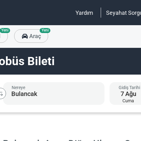
Yardım
Seyahat Sorg
Yeni
Yeni
l
Araç
büs Bileti
Nereye
Gidiş Tarihi
7
Ağu
Cuma