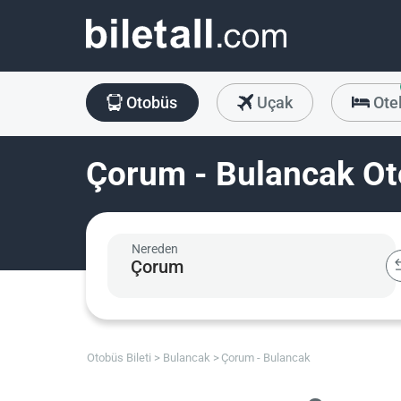
Otobüs
Uçak
Ote
Çorum - Bulancak Oto
Nereden
Otobüs Bileti
Bulancak
Çorum - Bulancak