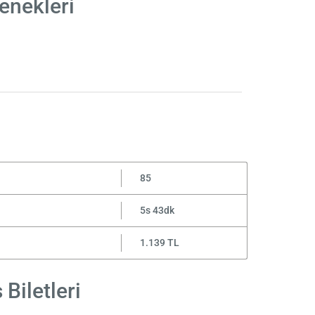
enekleri
85
5s 43dk
1.139 TL
Biletleri