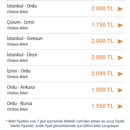
İstanbul - Ordu
2.000 TL
Otobüs Bileti
Çorum - İzmir
1.750 TL
Otobüs Bileti
İstanbul - Giresun
2.000 TL
Otobüs Bileti
İstanbul - Ünye
2.000 TL
Otobüs Bileti
İzmir - Ordu
2.099 TL
Otobüs Bileti
Ordu - Ankara
1.000 TL
Otobüs Bileti
Ordu - Bursa
1.550 TL
Otobüs Bileti
* Bilet fiyatları son 7 gün içerisinde biletall.com’dan alınan en ucuz fiyatlı
biletin fiyatıdır. Anlık fiyat görüntülemek için lütfen bilet sorgulayın.