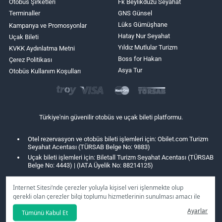
Otobüs Şirketleri
Fk Beylikdüzü Seyahat
Terminaller
GNS Günsel
Lüks Gümüşhane
Kampanya ve Promosyonlar
Hatay Nur Seyahat
Uçak Bileti
Yıldız Mutlular Turizm
KVKK Aydınlatma Metni
Boss for Hakan
Çerez Politikası
Asya Tur
Otobüs Kullanım Koşulları
Türkiye'nin güvenilir otobüs ve uçak bileti platformu.
Otel rezervasyon ve otobüs bileti işlemleri için: Obilet.com Turizm
Seyahat Acentası (TÜRSAB Belge No: 9883)
Uçak bileti işlemleri için: Biletall Turizm Seyahat Acentası (TÜRSAB
Belge No: 4443) | (IATA Üyelik No: 88214125)
İnternet Sitesi’nde çerezler yoluyla kişisel veri işlenmekte olup
gerekli olan çerezler bilgi toplumu hizmetlerinin sunulması amacı ile
kullanılmaktadır. Tercihleriniz doğrultusunda size özel
Ayarlar
Tümünü Kabul Et
kişiselleştirilmiş çerezleri ve özel kampanyaları
reddet
seçeneğine