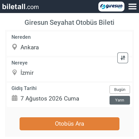
Giresun Seyahat Otobüs Bileti
Nereden
Nereye
Gidiş Tarihi
Bugün
Yarın
Otobüs Ara