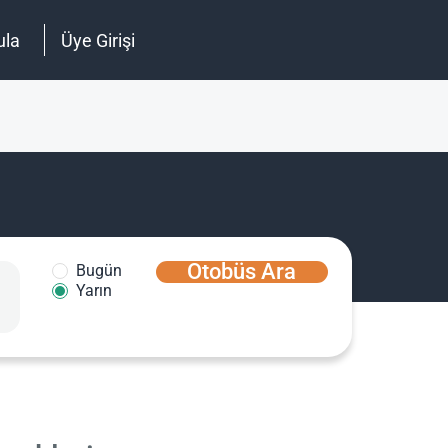
ula
Üye Girişi
Otobüs Ara
Bugün
Yarın