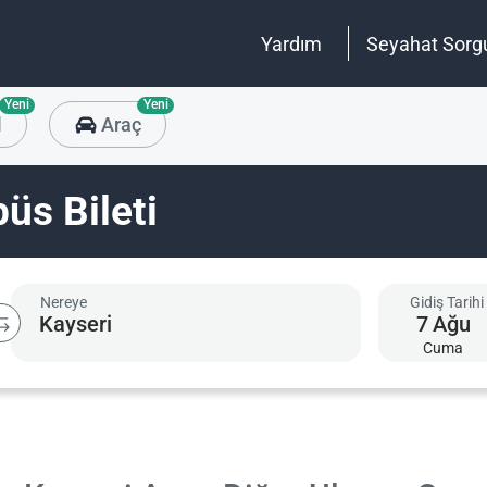
Yardım
Seyahat Sorg
Yeni
Yeni
l
Araç
üs Bileti
Nereye
Gidiş Tarihi
7
Ağu
Cuma