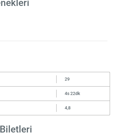
nekleri
29
4s 22dk
4,8
iletleri