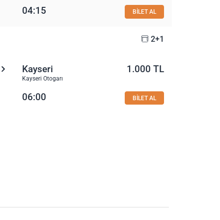
04:15
BİLET AL
2+1
Kayseri
1.000 TL
Kayseri Otogarı
06:00
BİLET AL