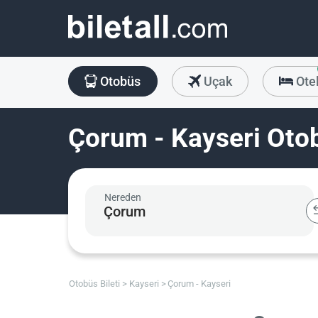
Otobüs
Uçak
Ote
Çorum - Kayseri Otob
Nereden
Otobüs Bileti
Kayseri
Çorum - Kayseri