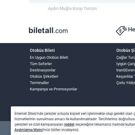
Aydın Muğla Koop Turizm
He
Otobüs Bileti
Otobüs Şi
En Uygun Otobüs Bileti
Çağlar Tur
Tüm Seferler
İyigün Çar
Destinasyonlar
tranSEvren
Otobüs Şirketleri
Keşanlılar 
Terminaller
Çorlu Yıldı
Kampanya ve Promosyonlar
İnternet Sitesi’nde çerezler yoluyla kişisel veri işlenmekte olup gerekli olan 
hizmetlerinin sunulması amacı ile kullanılmaktadır. Tercihleriniz doğrultusu
çerezleri ve özel kampanyaları
reddet
seçeneğine tıklamanız halinde kull
Aydınlatma Metni
’mizi lütfen inceleyiniz.