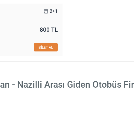
2+1
800 TL
BİLET AL
n - Nazilli Arası Giden Otobüs Fi