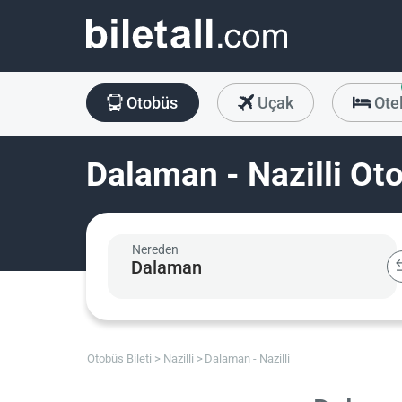
Otobüs
Uçak
Ote
Dalaman - Nazilli Oto
Nereden
Otobüs Bileti
Nazilli
Dalaman - Nazilli