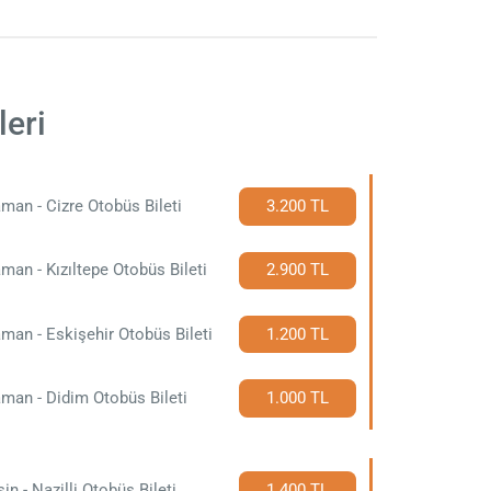
leri
man - Cizre Otobüs Bileti
3.200 TL
man - Kızıltepe Otobüs Bileti
2.900 TL
man - Eskişehir Otobüs Bileti
1.200 TL
man - Didim Otobüs Bileti
1.000 TL
in - Nazilli Otobüs Bileti
1.400 TL