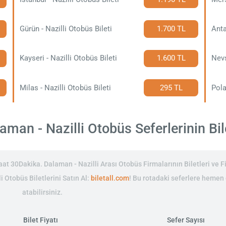
Gürün - Nazilli Otobüs Bileti
1.700 TL
Anta
Kayseri - Nazilli Otobüs Bileti
1.600 TL
Nevş
Milas - Nazilli Otobüs Bileti
295 TL
Pola
man - Nazilli Otobüs Seferlerinin Bile
t 30Dakika. Dalaman - Nazilli Arası Otobüs Firmalarının Biletleri ve Fi
i Otobüs Biletlerini Satın Al:
biletall.com
! Bu rotadaki seferlere hemen
atabilirsiniz.
Bilet Fiyatı
Sefer Sayısı