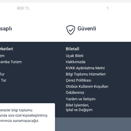
800 TL
1
saplı
Güvenli
rketleri
Biletall
izm
Uçak Bileti
şamba Turizm
Hakkımızda
KVKK Aydınlatma Metni
Tur
Bilgi Toplumu Hizmetleri
z Tur
Çerez Politikası
Otobüs Kullanım Koşulları
Ödüllerimiz
Yardım ve İletişim
Bilet İşlemleri,
İptal ve Değişim
çerezler bilgi toplumu
nda size özel kişiselleştirilmiş
anımınıza sunamayacağız.