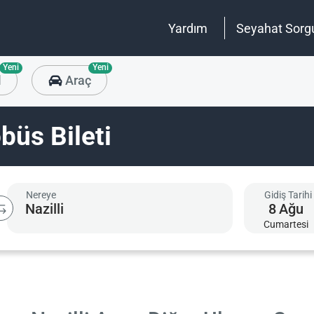
Yardım
Seyahat Sorg
Yeni
Yeni
l
Araç
büs Bileti
Nereye
Gidiş Tarihi
8
Ağu
Cumartesi