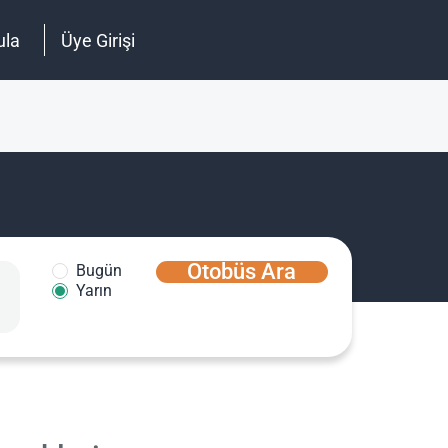
ula
Üye Girişi
Otobüs Ara
Bugün
Yarın