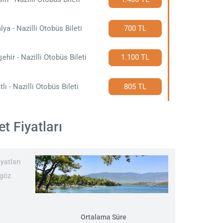
lya - Nazilli Otobüs Bileti
700 TL
ehir - Nazilli Otobüs Bileti
1.100 TL
tlı - Nazilli Otobüs Bileti
805 TL
t Fiyatları
yatları
 göz
Ortalama Süre