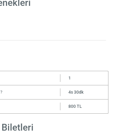
enekleri
1
t?
4s 30dk
800 TL
Biletleri