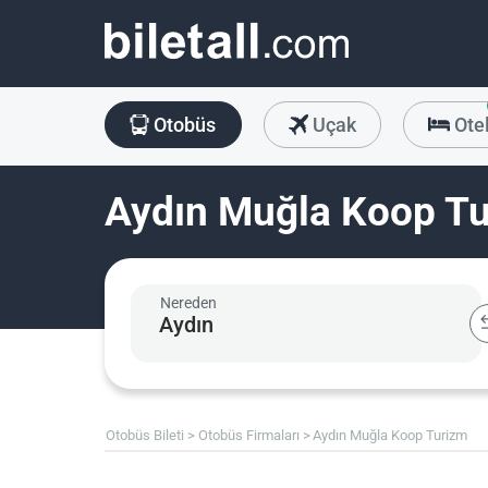
Otobüs
Uçak
Ote
Aydın Muğla Koop Tu
Nereden
Otobüs Bileti
Otobüs Firmaları
Aydın Muğla Koop Turizm