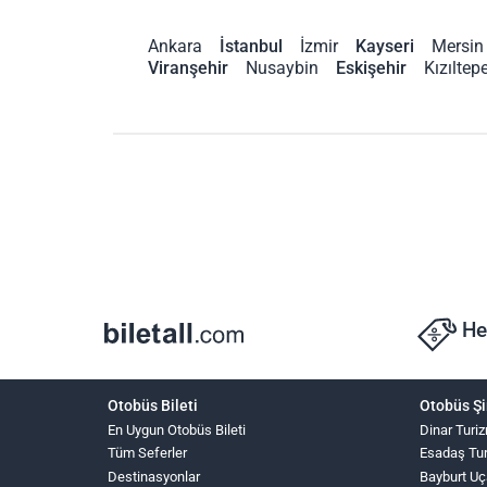
Ankara
İstanbul
İzmir
Kayseri
Mersin
Viranşehir
Nusaybin
Eskişehir
Kızıltep
He
Otobüs Bileti
Otobüs Şi
En Uygun Otobüs Bileti
Dinar Turi
Tüm Seferler
Esadaş Tu
Destinasyonlar
Bayburt Uç