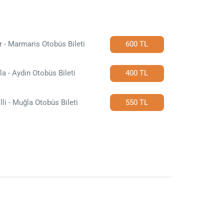
r - Marmaris Otobüs Bileti
600 TL
a - Aydın Otobüs Bileti
400 TL
lli - Muğla Otobüs Bileti
550 TL