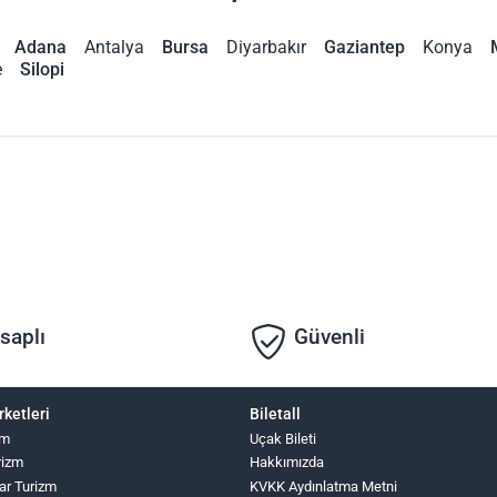
Adana
Antalya
Bursa
Diyarbakır
Gaziantep
Konya
e
Silopi
saplı
Güvenli
rketleri
Biletall
zm
Uçak Bileti
rizm
Hakkımızda
ar Turizm
KVKK Aydınlatma Metni