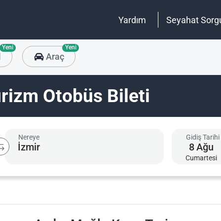
Yardım
Seyahat Sorg
Yeni
Yeni
l
Araç
rizm Otobüs Bileti
Nereye
Gidiş Tarihi
8
Ağu
Cumartesi