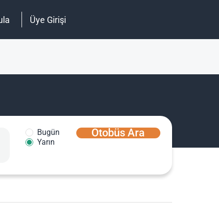
ula
Üye Girişi
Otobüs Ara
Bugün
Yarın