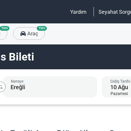
Yardım
Seyahat Sorg
Yeni
Yeni
l
Araç
s Bileti
Nereye
Gidiş Tarihi
10
Ağu
Pazartesi