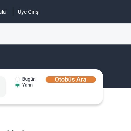
ula
Üye Girişi
Otobüs Ara
Bugün
Yarın