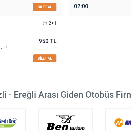
02:00
BİLET AL
2+1
950 TL
ogarı
BİLET AL
li - Ereğli Arası Giden Otobüs Fir