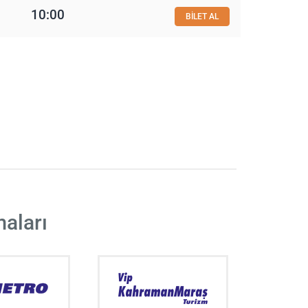
10:00
BİLET AL
maları