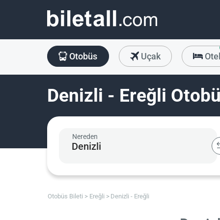
Otobüs
Uçak
Ote
Denizli - Ereğli Otobü
Nereden
Otobüs Bileti
Ereğli
Denizli - Ereğli