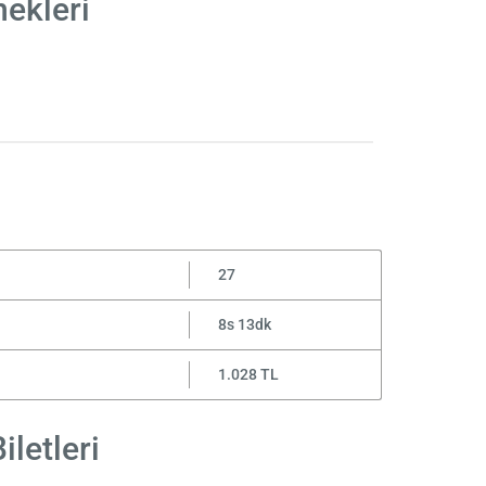
nekleri
27
8s 13dk
1.028 TL
iletleri