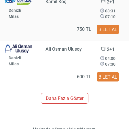
Kamil Koç
2+1
Denizli
03:31
Milas
07:10
750 TL
BİLET AL
Ali Osman Ulusoy
2+1
Denizli
04:00
Milas
07:30
600 TL
BİLET AL
Daha Fazla Göster