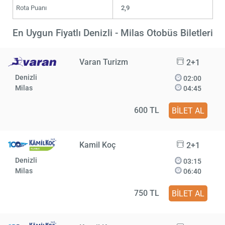
Rota Puanı
2,9
En Uygun Fiyatlı Denizli - Milas Otobüs Biletleri
Varan Turizm
2+1
Denizli
02:00
Milas
04:45
600 TL
BİLET AL
Kamil Koç
2+1
Denizli
03:15
Milas
06:40
750 TL
BİLET AL