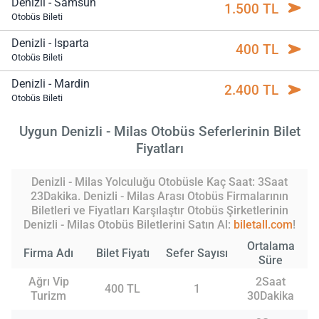
Denizli - Samsun
1.500 TL
Otobüs Bileti
Denizli - Isparta
400 TL
Otobüs Bileti
Denizli - Mardin
2.400 TL
Otobüs Bileti
Uygun Denizli - Milas Otobüs Seferlerinin Bilet
Fiyatları
Denizli - Milas Yolculuğu Otobüsle Kaç Saat: 3Saat
23Dakika. Denizli - Milas Arası Otobüs Firmalarının
Biletleri ve Fiyatları Karşılaştır Otobüs Şirketlerinin
Denizli - Milas Otobüs Biletlerini Satın Al:
biletall.com
!
Ortalama
Firma Adı
Bilet Fiyatı
Sefer Sayısı
Süre
Ağrı Vip
2Saat
400 TL
1
Turizm
30Dakika