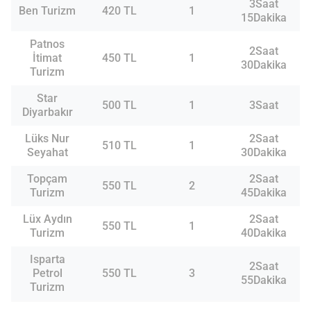
3Saat
Ben Turizm
420 TL
1
15Dakika
Patnos
2Saat
İtimat
450 TL
1
30Dakika
Turizm
Star
500 TL
1
3Saat
Diyarbakır
Lüks Nur
2Saat
510 TL
1
Seyahat
30Dakika
Topçam
2Saat
550 TL
2
Turizm
45Dakika
Lüx Aydın
2Saat
550 TL
1
Turizm
40Dakika
Isparta
2Saat
Petrol
550 TL
3
55Dakika
Turizm