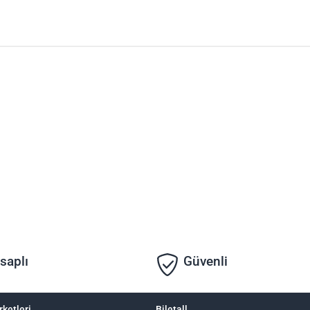
saplı
Güvenli
rketleri
Biletall