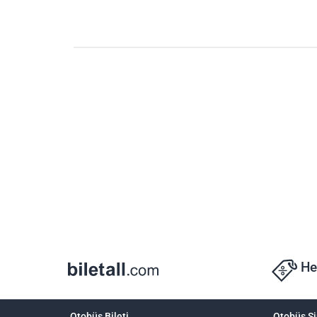
He
Otobüs Bileti
Otobüs Şi