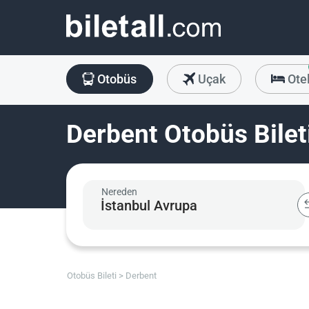
Otobüs
Uçak
Ote
Derbent Otobüs Bilet
Nereden
Otobüs Bileti
Derbent