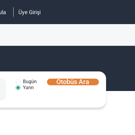
ula
Üye Girişi
Otobüs Ara
Bugün
Yarın