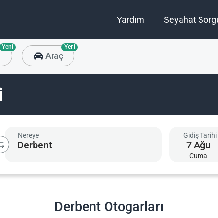
Yardım
Seyahat Sorg
Yeni
Yeni
l
Araç
i
Nereye
Gidiş Tarihi
7
Ağu
Cuma
Derbent Otogarları