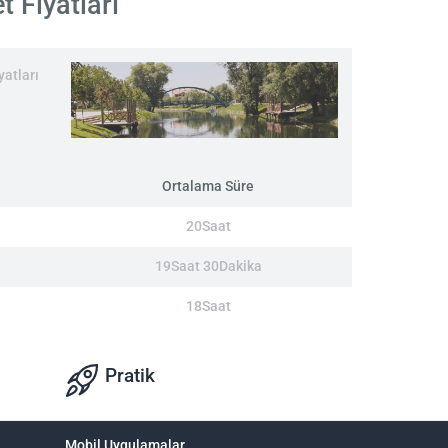
t Fiyatları
yatları
Ortalama Süre
20Saat
19Saat 30Dakika
18Saat
Pratik
Mobil Uygulamalar