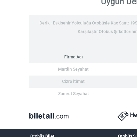
Uygun Deri
Derik - Eskişehir Yolculuğu Otobüsle Kaç Saat: 19Sa
Karşılaştır Otobüs Şirketlerinin
Firma Adı
Mardin Seyahat
Cizre İtimat
Zümrüt Seyahat
He
Otobüs Bileti
Otobüs Şi