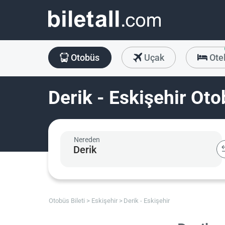
Otobüs
Uçak
Ote
Derik - Eskişehir Oto
Nereden
Otobüs Bileti
Eskişehir
Derik - Eskişehir