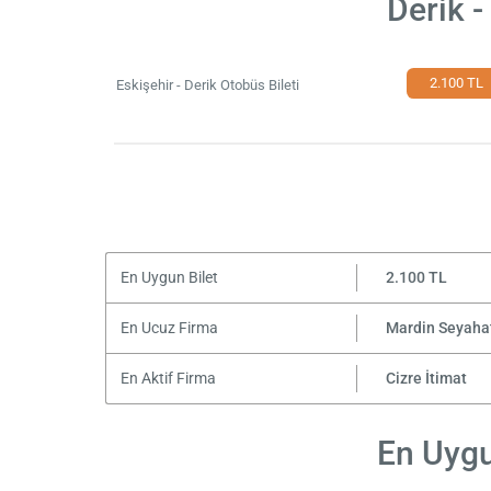
Derik -
2.100 TL
Eskişehir - Derik Otobüs Bileti
En Uygun Bilet
2.100 TL
En Ucuz Firma
Mardin Seyaha
En Aktif Firma
Cizre İtimat
En Uygun