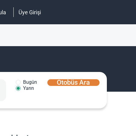
ula
Üye Girişi
Otobüs Ara
Bugün
Yarın