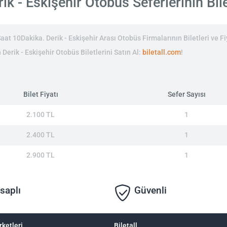
k - Eskişehir Otobüs Seferlerinin Bile
at 10Dakika. Derik - Eskişehir Arası Otobüs Firmalarının Biletleri ve Fi
 Derik - Eskişehir Otobüs Biletlerini Satın Al:
biletall.com
!
Bilet Fiyatı
Sefer Sayısı
2.100 TL
1
2.400 TL
1
2.900 TL
1
saplı
Güvenli
rketleri
Biletall