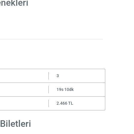
enekleri
3
19s 10dk
2.466 TL
Biletleri