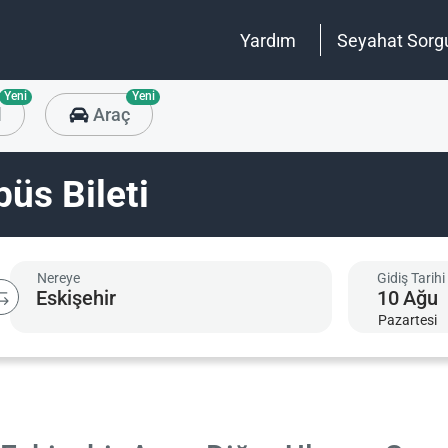
Yardım
Seyahat Sorg
Yeni
Yeni
l
Araç
büs Bileti
Nereye
Gidiş Tarihi
10
Ağu
Pazartesi