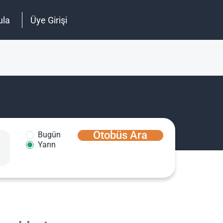
ula
Üye Girişi
Otobüs Ara
Bugün
Yarın