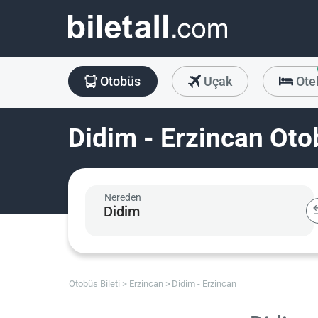
Otobüs
Uçak
Ote
Didim - Erzincan Otob
Nereden
Otobüs Bileti
Erzincan
Didim - Erzincan