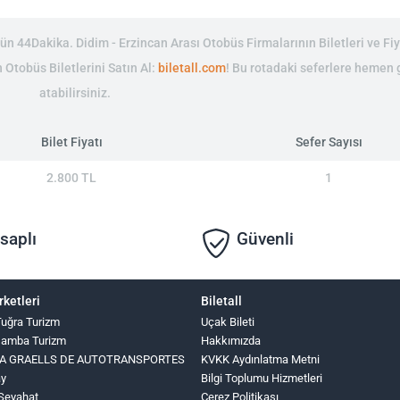
n 44Dakika. Didim - Erzincan Arası Otobüs Firmalarının Biletleri ve Fiy
 Otobüs Biletlerini Satın Al:
biletall.com
! Bu rotadaki seferlere hemen 
atabilirsiniz.
Bilet Fiyatı
Sefer Sayısı
2.800 TL
1
saplı
Güvenli
rketleri
Biletall
 Tuğra Turizm
Uçak Bileti
şamba Turizm
Hakkımızda
INA GRAELLS DE AUTOTRANSPORTES
KVKK Aydınlatma Metni
ay
Bilgi Toplumu Hizmetleri
Seyahat
Çerez Politikası