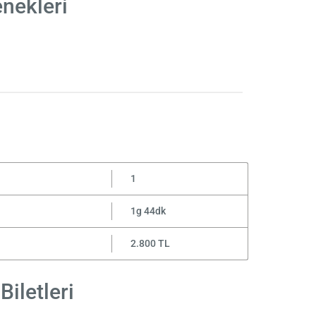
enekleri
1
1g 44dk
2.800 TL
iletleri