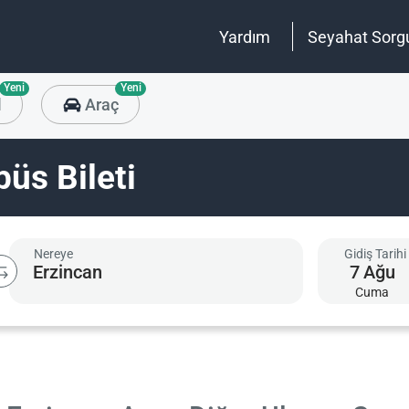
Yardım
Seyahat Sorg
Yeni
Yeni
l
Araç
üs Bileti
Nereye
Gidiş Tarihi
7
Ağu
Cuma