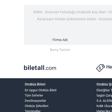
Didim - Erzincan Yolculuğu Otobüsle Kaç Saat: 1Gü
Karşılaştır Otobüs Şirketlerinin Didim - Erzincan
Firma Adı
Barış Turizm
He
Otobüs Bileti
Otobüs Şi
En Uygun Otobüs Bileti
Elazığlılar
Tüm Seferler
İyigün Çar
Destinasyonlar
S.A. ALS
Otobüs Şirketleri
Kıdık Ulus
Terminaller
Hatay Nur 