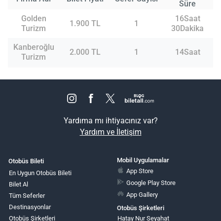
Süre
Golden
16Saat
1.900 TL
1
Turizm
30Dakika
Kanberoğlu
2.000 TL
1
14Saat
Turizm
Yardıma mı ihtiyacınız var?
Yardım ve İletişim
Mobil Uygulamalar
Otobüs Bileti
App Store
En Uygun Otobüs Bileti
Google Play Store
Bilet Al
App Gallery
Tüm Seferler
Destinasyonlar
Otobüs Şirketleri
Otobüs Şirketleri
Hatay Nur Seyahat