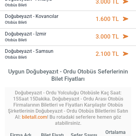
3.000 TL
Otobüs Bileti
Doğubeyazıt - Kovancılar
1.600 TL
Otobüs Bileti
Doğubeyazıt - İzmir
3.000 TL
Otobüs Bileti
Doğubeyazıt - Samsun
2.100 TL
Otobüs Bileti
Uygun Doğubeyazıt - Ordu Otobüs Seferlerinin
Bilet Fiyatları
Doğubeyazıt - Ordu Yolculuğu Otobüsle Kaç Saat:
15Saat 15Dakika. Doğubeyazıt - Ordu Arası Otobüs
Firmalarının Biletleri ve Fiyatları Karşılaştır Otobüs
Şirketlerinin Doğubeyazıt - Ordu Otobüs Biletlerini Satın
Al:
biletall.com
! Bu rotadaki seferlere hemen göz
atabilirsiniz.
Ortalama
Firma Adı
Bilet Fiyatı
Sefer Sayısı