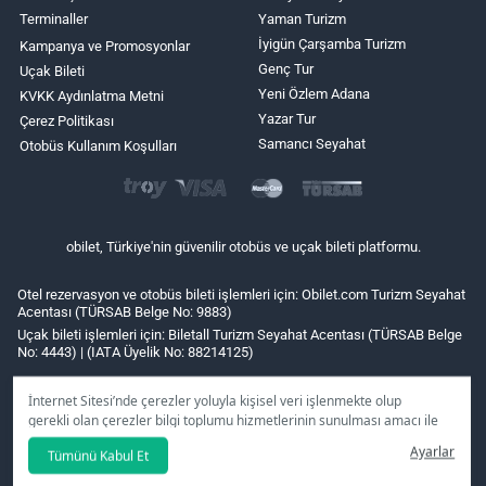
Terminaller
Yaman Turizm
İyigün Çarşamba Turizm
Kampanya ve Promosyonlar
Genç Tur
Uçak Bileti
Yeni Özlem Adana
KVKK Aydınlatma Metni
Yazar Tur
Çerez Politikası
Samancı Seyahat
Otobüs Kullanım Koşulları
obilet, Türkiye'nin güvenilir otobüs ve uçak bileti platformu.
Otel rezervasyon ve otobüs bileti işlemleri için: Obilet.com Turizm Seyahat
Acentası (TÜRSAB Belge No: 9883)
Uçak bileti işlemleri için: Biletall Turizm Seyahat Acentası (TÜRSAB Belge
No: 4443) | (IATA Üyelik No: 88214125)
İnternet Sitesi’nde çerezler yoluyla kişisel veri işlenmekte olup
gerekli olan çerezler bilgi toplumu hizmetlerinin sunulması amacı ile
kullanılmaktadır. Tercihleriniz doğrultusunda size özel
Ayarlar
Tümünü Kabul Et
kişiselleştirilmiş çerezleri ve özel kampanyaları
reddet
seçeneğine
tıklamanız halinde kullanımınıza sunamayacağız.