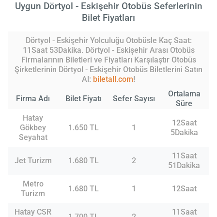
Uygun Dörtyol - Eskişehir Otobüs Seferlerinin
Bilet Fiyatları
Dörtyol - Eskişehir Yolculuğu Otobüsle Kaç Saat:
11Saat 53Dakika. Dörtyol - Eskişehir Arası Otobüs
Firmalarının Biletleri ve Fiyatları Karşılaştır Otobüs
Şirketlerinin Dörtyol - Eskişehir Otobüs Biletlerini Satın
Al:
biletall.com
!
Ortalama
Firma Adı
Bilet Fiyatı
Sefer Sayısı
Süre
Hatay
12Saat
Gökbey
1.650 TL
1
5Dakika
Seyahat
11Saat
Jet Turizm
1.680 TL
2
51Dakika
Metro
1.680 TL
1
12Saat
Turizm
Hatay CSR
11Saat
1.700 TL
2