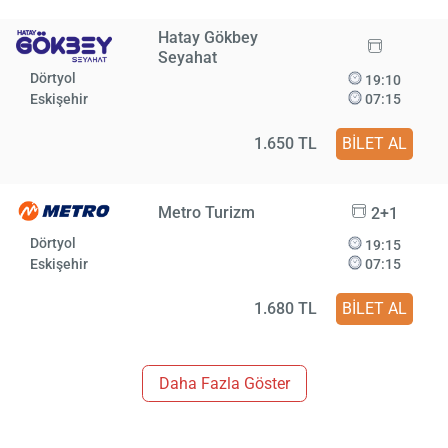
Hatay Gökbey
Seyahat
Dörtyol
19:10
Eskişehir
07:15
1.650 TL
BİLET AL
Metro Turizm
2+1
Dörtyol
19:15
Eskişehir
07:15
1.680 TL
BİLET AL
Daha Fazla Göster