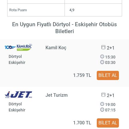
Rota Puanı
4,9
En Uygun Fiyatlı Dörtyol - Eskişehir Otobüs
Biletleri
Kamil Koç
2+1
Dörtyol
15:30
Eskişehir
03:30
1.759 TL
BİLET AL
Jet Turizm
2+1
Dörtyol
19:00
Eskişehir
07:15
1.700 TL
BİLET AL