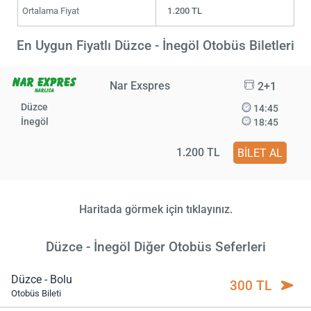
Ortalama Fiyat
1.200 TL
En Uygun Fiyatlı Düzce - İnegöl Otobüs Biletleri
Nar Exspres
2+1
Düzce
14:45
İnegöl
18:45
1.200 TL
BİLET AL
Haritada görmek için tıklayınız.
Düzce - İnegöl Diğer Otobüs Seferleri
Düzce - Bolu
300 TL
Otobüs Bileti