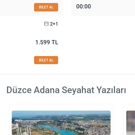
00:00
BİLET AL
2+1
1.599 TL
BİLET AL
Düzce Adana Seyahat Yazıları