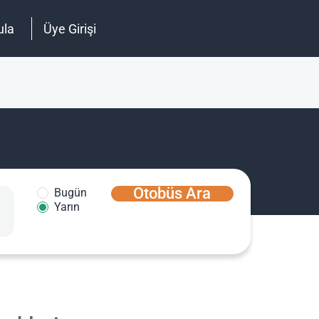
ula
Üye Girişi
Otobüs Ara
Bugün
Yarın