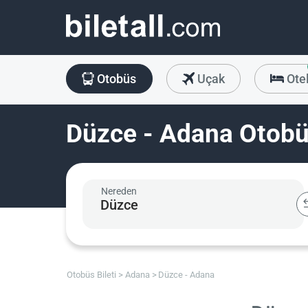
Otobüs
Uçak
Ote
Düzce - Adana Otobüs
Nereden
Otobüs Bileti
Adana
Düzce - Adana