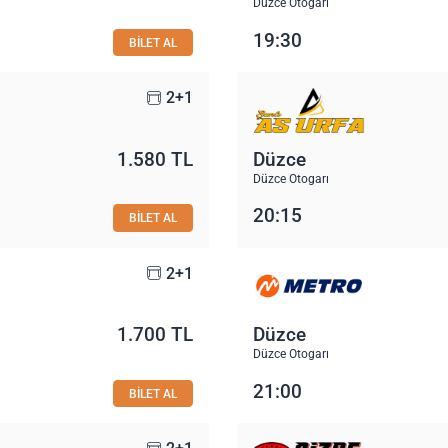
Düzce Otogarı
19:30
BİLET AL
2+1
1.580 TL
Düzce
Düzce Otogarı
20:15
BİLET AL
2+1
1.700 TL
Düzce
Düzce Otogarı
21:00
BİLET AL