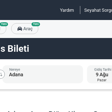
Yardım
Seyahat Sorg
Yeni
Yeni
l
Araç
 Bileti
Nereye
Gidiş Tarihi
9
Ağu
Pazar