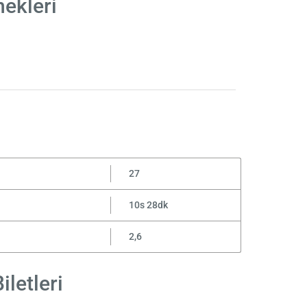
ekleri
27
10s 28dk
2,6
letleri