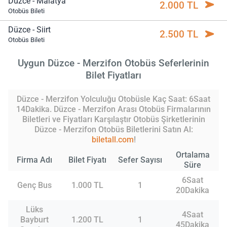
Düzce - Malatya
2.000 TL
Otobüs Bileti
Düzce - Siirt
2.500 TL
Otobüs Bileti
Uygun Düzce - Merzifon Otobüs Seferlerinin
Bilet Fiyatları
Düzce - Merzifon Yolculuğu Otobüsle Kaç Saat: 6Saat
14Dakika. Düzce - Merzifon Arası Otobüs Firmalarının
Biletleri ve Fiyatları Karşılaştır Otobüs Şirketlerinin
Düzce - Merzifon Otobüs Biletlerini Satın Al:
biletall.com
!
Ortalama
Firma Adı
Bilet Fiyatı
Sefer Sayısı
Süre
6Saat
Genç Bus
1.000 TL
1
20Dakika
Lüks
4Saat
Bayburt
1.200 TL
1
45Dakika