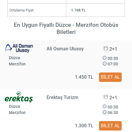
Ortalama Fiyat
1.748 TL
En Uygun Fiyatlı Düzce - Merzifon Otobüs
Biletleri
Ali Osman Ulusoy
2+1
Düzce
00:30
Merzifon
07:00
1.450 TL
BİLET AL
Erektaş Turizm
2+1
Düzce
00:30
Merzifon
06:30
1.300 TL
BİLET AL