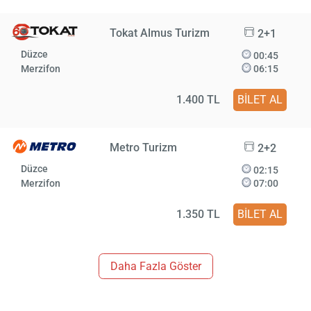
Tokat Almus Turizm
2+1
Düzce
00:45
Merzifon
06:15
1.400 TL
BİLET AL
Metro Turizm
2+2
Düzce
02:15
Merzifon
07:00
1.350 TL
BİLET AL
Daha Fazla Göster