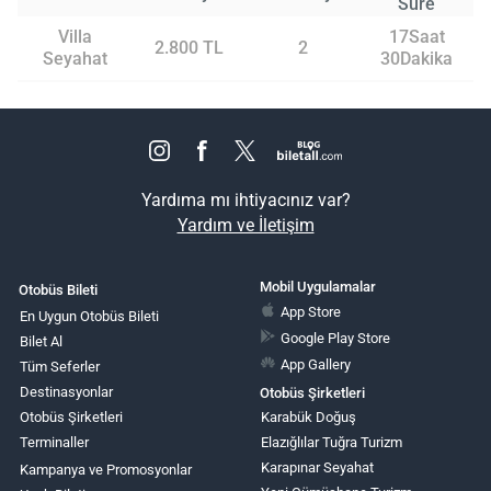
Süre
Villa
17Saat
2.800 TL
2
Seyahat
30Dakika
Yardıma mı ihtiyacınız var?
Yardım ve İletişim
Mobil Uygulamalar
Otobüs Bileti
App Store
En Uygun Otobüs Bileti
Google Play Store
Bilet Al
App Gallery
Tüm Seferler
Destinasyonlar
Otobüs Şirketleri
Otobüs Şirketleri
Karabük Doğuş
Terminaller
Elazığlılar Tuğra Turizm
Karapınar Seyahat
Kampanya ve Promosyonlar