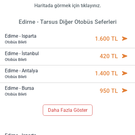
Haritada görmek için tıklayınız.
Edirne - Tarsus Diğer Otobüs Seferleri
Edirne - Isparta
1.600 TL
Otobüs Bileti
Edirne - İstanbul
420 TL
Otobüs Bileti
Edirne - Antalya
1.400 TL
Otobüs Bileti
Edirne - Bursa
950 TL
Otobüs Bileti
Daha Fazla Göster