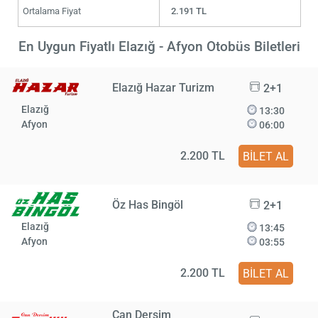
Ortalama Fiyat
2.191 TL
En Uygun Fiyatlı Elazığ - Afyon Otobüs Biletleri
Elazığ Hazar Turizm
2+1
Elazığ
13:30
Afyon
06:00
2.200 TL
BİLET AL
Öz Has Bingöl
2+1
Elazığ
13:45
Afyon
03:55
2.200 TL
BİLET AL
Can Dersim