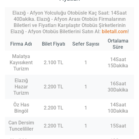
Elazığ - Afyon Yolculuğu Otobüsle Kaç Saat: 14Saat
40Dakika. Elazığ - Afyon Arası Otobüs Firmalarının
Biletleri ve Fiyatları Karşılaştır Otobüs Şirketlerinin
Elazığ - Afyon Otobüs Biletlerini Satın Al:
biletall.com
!
Ortalama
Firma Adı
Bilet Fiyatı
Sefer Sayısı
Süre
Malatya
14Saat
Kayısıkent
2.100 TL
1
15Dakika
Turizm
Elazığ
16Saat
Hazar
2.200 TL
1
30Dakika
Turizm
Öz Has
14Saat
2.200 TL
1
Bingöl
10Dakika
Can Dersim
2.200 TL
1
15Saat
Tuncelililer