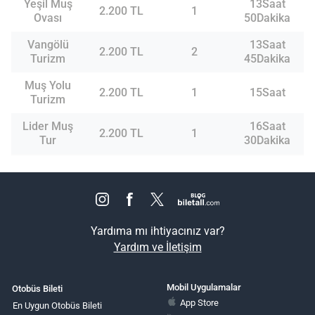
Yeşil Muş
13Saat
2.200 TL
1
Ovası
50Dakika
Vangölü
13Saat
2.200 TL
2
Turizm
45Dakika
Muş Yolu
2.200 TL
1
15Saat
Turizm
Lider Muş
16Saat
2.200 TL
1
Tur
30Dakika
Yardıma mı ihtiyacınız var?
Yardım ve İletişim
Mobil Uygulamalar
Otobüs Bileti
App Store
En Uygun Otobüs Bileti