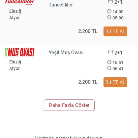
2+1
Tuncelililer
Elazığ
14:00
Afyon
05:00
2.200 TL
BİLET AL
Yeşil Muş Ovası
2+1
Elazığ
16:51
Afyon
06:41
2.200 TL
BİLET AL
Daha Fazla Göster