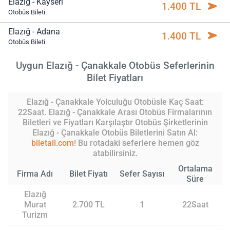
Elazığ - Kayseri
1.400 TL
Otobüs Bileti
Elazığ - Adana
1.400 TL
Otobüs Bileti
Uygun Elazığ - Çanakkale Otobüs Seferlerinin
Bilet Fiyatları
Elazığ - Çanakkale Yolculuğu Otobüsle Kaç Saat:
22Saat. Elazığ - Çanakkale Arası Otobüs Firmalarının
Biletleri ve Fiyatları Karşılaştır Otobüs Şirketlerinin
Elazığ - Çanakkale Otobüs Biletlerini Satın Al:
biletall.com
! Bu rotadaki seferlere hemen göz
atabilirsiniz.
Ortalama
Firma Adı
Bilet Fiyatı
Sefer Sayısı
Süre
Elazığ
Murat
2.700 TL
1
22Saat
Turizm