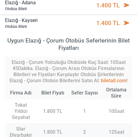
Elazığ - Adana
1.400 TL
Otobüs Bileti
Elazığ - Kayseri
1.400 TL
Otobüs Bileti
Uygun Elazığ - Çorum Otobüs Seferlerinin Bilet
Fiyatları
Elazığ - Çorum Yolculuğu Otobüsle Kaç Saat: 10Saat
45Dakika. Elazığ - Çorum Arası Otobüs Firmalarının
Biletleri ve Fiyatları Karşılaştır Otobüs Şirketlerinin
Elazığ - Çorum Otobüs Biletlerini Satın Al:
biletall.com
!
Ortalama
Firma Adı
Bilet Fiyatı
Sefer Sayısı
Süre
Tokat
Yıldızı
1.800 TL
1
10Saat
Seyahat
Star
1.800 TL
2
12Saat
Diyarbakır