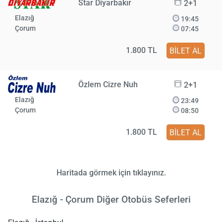
Star Diyarbakır
2+1
Elazığ
19:45
Çorum
07:45
1.800 TL
BİLET AL
Özlem Cizre Nuh
2+1
Elazığ
23:49
Çorum
08:50
1.800 TL
BİLET AL
Haritada görmek için tıklayınız.
Elazığ - Çorum Diğer Otobüs Seferleri