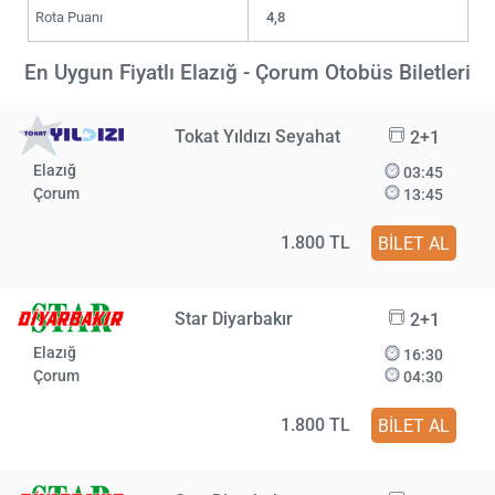
Rota Puanı
4,8
En Uygun Fiyatlı Elazığ - Çorum Otobüs Biletleri
Tokat Yıldızı Seyahat
2+1
Elazığ
03:45
Çorum
13:45
1.800 TL
BİLET AL
Star Diyarbakır
2+1
Elazığ
16:30
Çorum
04:30
1.800 TL
BİLET AL