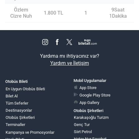
Özlem
9Saat
1.800 TL
1
Cizre Nuh
1Dakika
Yardıma mı ihtiyacınız var?
Yardım ve İletişim
Mobil Uygulamalar
Otobüs Bileti
App Store
En Uygun Otobüs Bileti
Google Play Store
Bilet Al
App Gallery
Tüm Seferler
Destinasyonlar
Otobüs Şirketleri
Otobüs Şirketleri
Karakaşoğlu Turizm
Terminaller
Genç Tur
Siirt Petrol
Kampanya ve Promosyonlar
Hatay Nur Seyahat