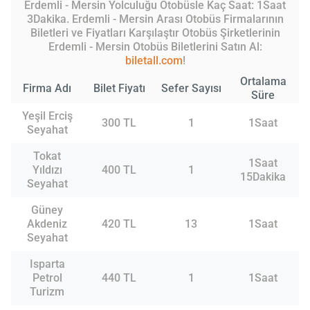
Erdemli - Mersin Yolculuğu Otobüsle Kaç Saat: 1Saat
3Dakika. Erdemli - Mersin Arası Otobüs Firmalarının
Biletleri ve Fiyatları Karşılaştır Otobüs Şirketlerinin
Erdemli - Mersin Otobüs Biletlerini Satın Al:
biletall.com
!
Ortalama
Firma Adı
Bilet Fiyatı
Sefer Sayısı
Süre
Yeşil Erciş
300 TL
1
1Saat
Seyahat
Tokat
1Saat
Yıldızı
400 TL
1
15Dakika
Seyahat
Güney
Akdeniz
420 TL
13
1Saat
Seyahat
Isparta
Petrol
440 TL
1
1Saat
Turizm