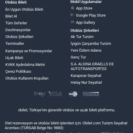
Mobil Uygulamalar
Otobüs Bileti
App Store
En Uygun Otobüs Bileti
Google Play Store
Bilet Al
App Gallery
Tüm Seferler
Destinasyonlar
Otobüs Şirketleri
Otobüs Şirketleri
Ak Tur Turizm
Terminaller
İyigün Çarşamba Turizm
Yeni Özlem Adana
Kampanya ve Promosyonlar
Genç Tur
Uçak Bileti
S.A. ALSINA GRAELLS DE
KVKK Aydınlatma Metni
AUTOTRANSPORTES
Çerez Politikası
Karapınar Seyahat
Otobüs Kullanım Koşulları
Hatay Nur Seyahat
obilet, Türkiye'nin güvenilir otobüs ve uçak bileti platformu.
Otel rezervasyon ve otobüs bileti işlemleri için: Obilet.com Turizm Seyahat
Acentası (TÜRSAB Belge No: 9883)