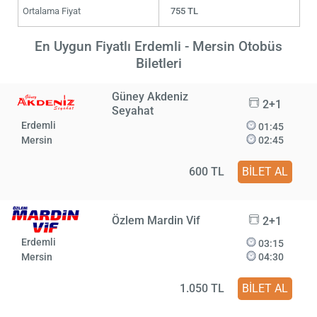
Ortalama Fiyat
755 TL
En Uygun Fiyatlı Erdemli - Mersin Otobüs
Biletleri
Güney Akdeniz
2+1
Seyahat
Erdemli
01:45
Mersin
02:45
600 TL
BİLET AL
Özlem Mardin Vif
2+1
Erdemli
03:15
Mersin
04:30
1.050 TL
BİLET AL