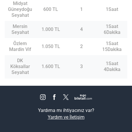
Midyat
Güneydoğu
600 TL
1
1Saat
Seyahat
Mersin
1Saat
1.000 TL
4
Seyahat
6Dakika
Özlem
1Saat
1.050 TL
2
Mardin Vif
15Dakika
DK
1Saat
Köksallar
1.600 TL
3
4Dakika
Seyahat
Yardıma mı ihtiyacınız var?
Yardım ve İletişim