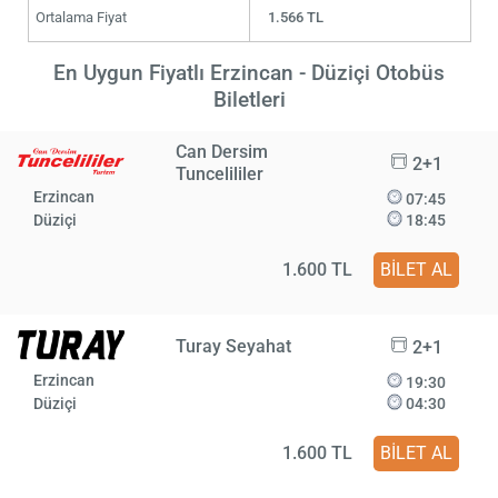
Ortalama Fiyat
1.566 TL
En Uygun Fiyatlı Erzincan - Düziçi Otobüs
Biletleri
Can Dersim
2+1
Tuncelililer
Erzincan
07:45
Düziçi
18:45
1.600 TL
BİLET AL
Turay Seyahat
2+1
Erzincan
19:30
Düziçi
04:30
1.600 TL
BİLET AL