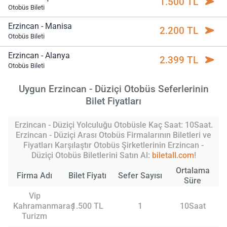
1.500 TL
Otobüs Bileti
Erzincan - Manisa
2.200 TL
Otobüs Bileti
Erzincan - Alanya
2.399 TL
Otobüs Bileti
Uygun Erzincan - Düziçi Otobüs Seferlerinin
Bilet Fiyatları
Erzincan - Düziçi Yolculuğu Otobüsle Kaç Saat: 10Saat.
Erzincan - Düziçi Arası Otobüs Firmalarının Biletleri ve
Fiyatları Karşılaştır Otobüs Şirketlerinin Erzincan -
Düziçi Otobüs Biletlerini Satın Al:
biletall.com
!
Ortalama
Firma Adı
Bilet Fiyatı
Sefer Sayısı
Süre
Vip
Kahramanmaraş
1.500 TL
1
10Saat
Turizm