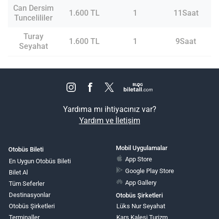
Can Dersim
1.600 TL
1
11Saat
Tuncelililer
Turay
1.600 TL
1
9Saat
Seyahat
Yardıma mı ihtiyacınız var?
Yardım ve İletişim
Mobil Uygulamalar
Otobüs Bileti
App Store
En Uygun Otobüs Bileti
Google Play Store
Bilet Al
App Gallery
Tüm Seferler
Destinasyonlar
Otobüs Şirketleri
Otobüs Şirketleri
Lüks Nur Seyahat
Terminaller
Kars Kalesi Turizm