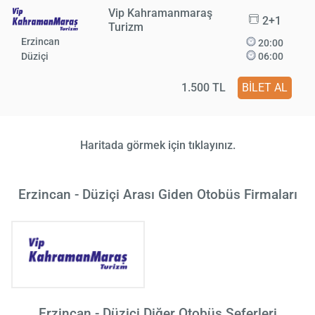
Vip Kahramanmaraş
2+1
Turizm
Erzincan
20:00
Düziçi
06:00
1.500 TL
BİLET AL
Haritada görmek için tıklayınız.
Erzincan - Düziçi Arası Giden Otobüs Firmaları
Erzincan - Düziçi Diğer Otobüs Seferleri