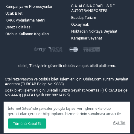
S.A. ALSINA GRAELLS DE
Kampanya ve Promosyonlar
AUTOTRANSPORTES
Uçak Bileti
Esadaş Turizm
KVKK Aydınlatma Metni
Özkaymak
Çerez Politikası
Noktadan Noktaya Seyahat
Otobüs Kullanım Koşulları
Karapınar Seyahat
obilet, Türkiye'nin güvenilir otobüs ve uçak bileti platformu.
Otel rezervasyon ve otobüs bileti işlemleri için: Obilet.com Turizm Seyahat
Acentası (TÜRSAB Belge No: 9883)
Uçak bileti işlemleri için: Biletall Turizm Seyahat Acentası (TÜRSAB Belge
No: 4443) | (IATA Üyelik No: 88214125)
İnternet Sitesi’nde çerezler yoluyla kişisel veri işlenmekte olup
gerekli olan çerezler bilgi toplumu hizmetlerinin sunulması amacı ile
kullanılmaktadır. Tercihleriniz doğrultusunda size özel
Ayarlar
Tümünü Kabul Et
kişiselleştirilmiş çerezleri ve özel kampanyaları
reddet
seçeneğine
tıklamanız halinde kullanımınıza sunamayacağız.