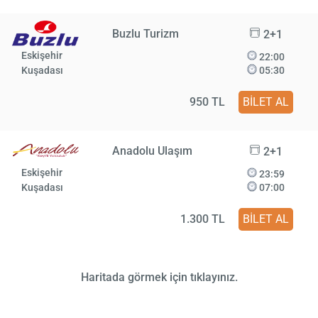
Buzlu Turizm
2+1
Eskişehir
22:00
Kuşadası
05:30
950 TL
BİLET AL
Anadolu Ulaşım
2+1
Eskişehir
23:59
Kuşadası
07:00
1.300 TL
BİLET AL
Haritada görmek için tıklayınız.