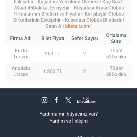
Eskişehir - Kuşadası Yolculuğu Otobüsle Kaç Saat:
7Saat 45Dakika. Eskişehir - Kuşadası Arası Otobüs
Firmalarının Biletleri ve Fiyatları Karşılaştır Otobüs
Şirketlerinin Eskişehir - Kuşadası Otobüs Biletlerini
Satın Al:
biletall.com
!
Ortalama
Firma Adı
Bilet Fiyatı
Sefer Sayısı
Süre
Buzlu
7Saat
950 TL
2
Turizm
52Dakika
Anadolu
7Saat
1.200 TL
2
Ulaşım
38Dakika
Yardıma mı ihtiyacınız var?
Yardım ve İletişim