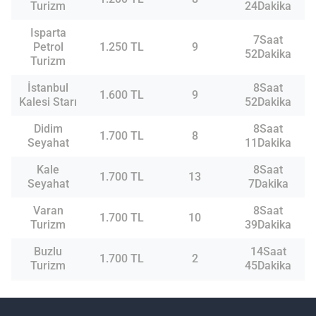
Turizm
24Dakika
Isparta
7Saat
Petrol
1.250 TL
9
52Dakika
Turizm
İstanbul
8Saat
1.600 TL
9
Kalesi Starı
52Dakika
Didim
8Saat
1.700 TL
8
Seyahat
11Dakika
Kale
8Saat
1.700 TL
13
Seyahat
7Dakika
Varan
8Saat
1.700 TL
10
Turizm
39Dakika
Buzlu
14Saat
1.700 TL
2
Turizm
45Dakika