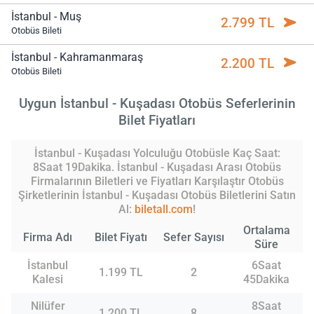
İstanbul - Muş
2.799 TL
Otobüs Bileti
İstanbul - Kahramanmaraş
2.200 TL
Otobüs Bileti
Uygun İstanbul - Kuşadası Otobüs Seferlerinin
Bilet Fiyatları
İstanbul - Kuşadası Yolculuğu Otobüsle Kaç Saat:
8Saat 19Dakika. İstanbul - Kuşadası Arası Otobüs
Firmalarının Biletleri ve Fiyatları Karşılaştır Otobüs
Şirketlerinin İstanbul - Kuşadası Otobüs Biletlerini Satın
Al:
biletall.com
!
Ortalama
Firma Adı
Bilet Fiyatı
Sefer Sayısı
Süre
İstanbul
6Saat
1.199 TL
2
Kalesi
45Dakika
Nilüfer
8Saat
1.200 TL
8