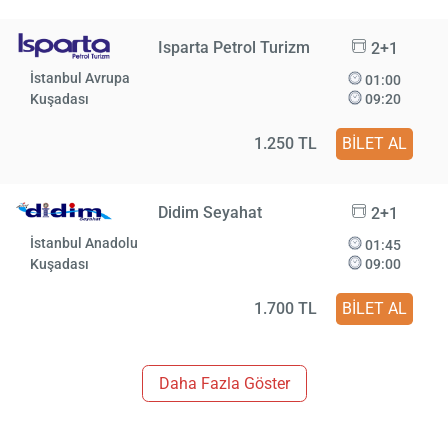
Isparta Petrol Turizm
2+1
İstanbul Avrupa
01:00
Kuşadası
09:20
1.250 TL
BİLET AL
Didim Seyahat
2+1
İstanbul Anadolu
01:45
Kuşadası
09:00
1.700 TL
BİLET AL
Daha Fazla Göster