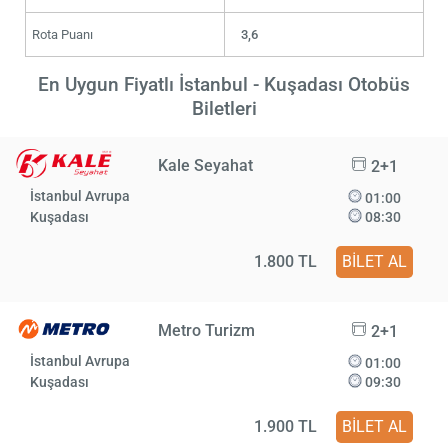
Rota Puanı
3,6
En Uygun Fiyatlı İstanbul - Kuşadası Otobüs
Biletleri
Kale Seyahat
2+1
İstanbul Avrupa
01:00
Kuşadası
08:30
1.800 TL
BİLET AL
Metro Turizm
2+1
İstanbul Avrupa
01:00
Kuşadası
09:30
1.900 TL
BİLET AL