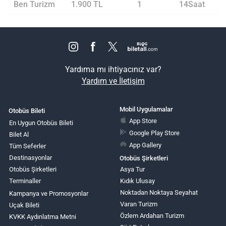
Ben Turizm
1.900 TL
1
14Saat
Yardıma mı ihtiyacınız var?
Yardım ve İletişim
Mobil Uygulamalar
Otobüs Bileti
App Store
En Uygun Otobüs Bileti
Google Play Store
Bilet Al
App Gallery
Tüm Seferler
Destinasyonlar
Otobüs Şirketleri
Otobüs Şirketleri
Asya Tur
Terminaller
Kıdık Ulusay
Noktadan Noktaya Seyahat
Kampanya ve Promosyonlar
Varan Turizm
Uçak Bileti
Özlem Ardahan Turizm
KVKK Aydınlatma Metni