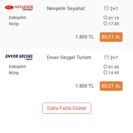
Nevşehir Seyahat
2+1
Eskişehir
01:15
Nizip
17:45
1.800 TL
BİLET AL
Enver Geçgel Turizm
2+1
Eskişehir
01:45
Nizip
14:45
1.800 TL
BİLET AL
Daha Fazla Göster