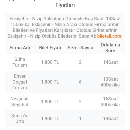
Fiyatları
Eskişehir - Nizip Yolculuğu Otobüsle Kaç Saat: 14Saat
15Dakika. Eskişehir - Nizip Arası Otobüs Firmalarının
Biletleri ve Fiyatları Karşılaştır Otobüs Şirketlerinin
Eskişehir - Nizip Otobüs Biletlerini Satın Al:
biletall.com
!
Ortalama
Firma Adı
Bilet Fiyatı
Sefer Sayısı
Süre
Süha
1.800 TL
2
14Saat
Turizm
Enver
13Saat
Geçgel
1.800 TL
6
40Dakika
Turizm
Nevşehir
16Saat
1.800 TL
2
Seyahat
30Dakika
Şanlı As
1.900 TL
1
14Saat
Urfa