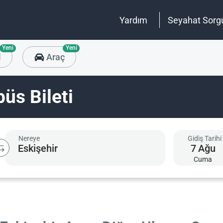
Yardım
Seyahat Sorg
Yeni
Yeni
l
Araç
büs Bileti
Nereye
Gidiş Tarihi
7
Ağu
Cuma