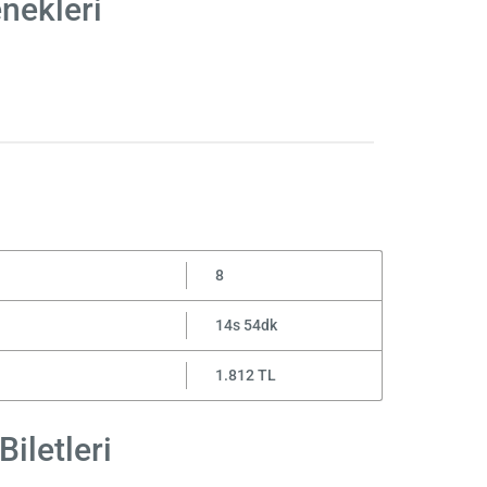
enekleri
8
14s 54dk
1.812 TL
Biletleri