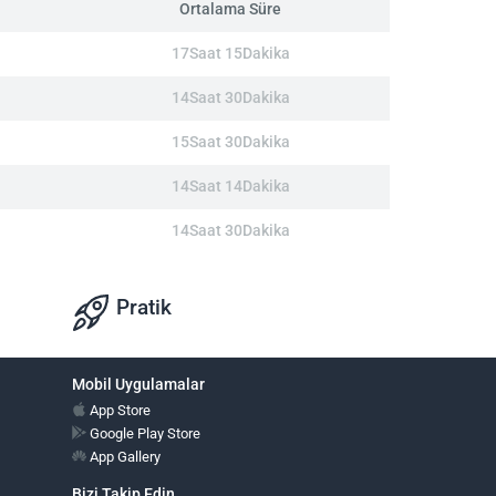
Ortalama Süre
17Saat 15Dakika
14Saat 30Dakika
15Saat 30Dakika
14Saat 14Dakika
14Saat 30Dakika
Pratik
Mobil Uygulamalar
App Store
Google Play Store
App Gallery
Bizi Takip Edin