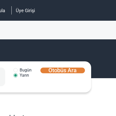
ula
Üye Girişi
Otobüs Ara
Bugün
Yarın