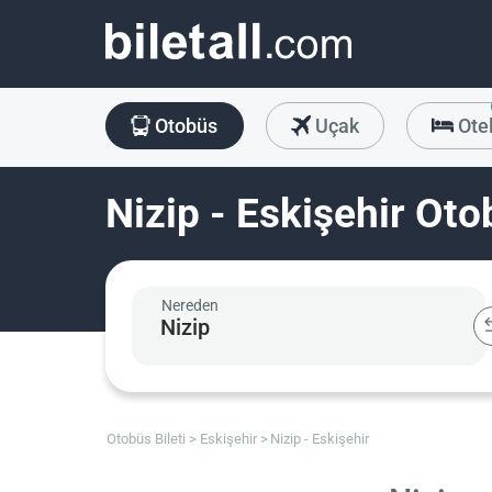
Otobüs
Uçak
Ote
Nizip - Eskişehir Oto
Nereden
Otobüs Bileti
Eskişehir
Nizip - Eskişehir