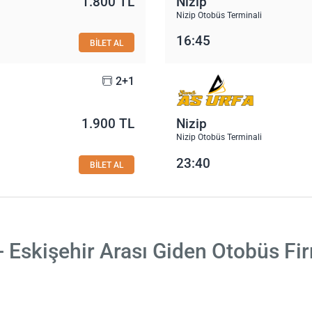
1.800 TL
Nizip
Nizip Otobüs Terminali
16:45
BİLET AL
2+1
1.900 TL
Nizip
Nizip Otobüs Terminali
23:40
BİLET AL
- Eskişehir Arası Giden Otobüs Fi