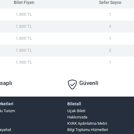
Bilet Fiyatı
Sefer Sayısı
1.800 TL
1
1.800 TL
3
1.800 TL
1
1.800 TL
2
1.900 TL
1
saplı
Güvenli
rketleri
Biletall
lu Turizm
Uçak Bileti
Hakkımızda
KVKK Aydınlatma Metni
eyahat
Bilgi Toplumu Hizmetleri