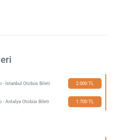
eri
p - İstanbul Otobüs Bileti
2.000 TL
p - Antalya Otobüs Bileti
1.700 TL