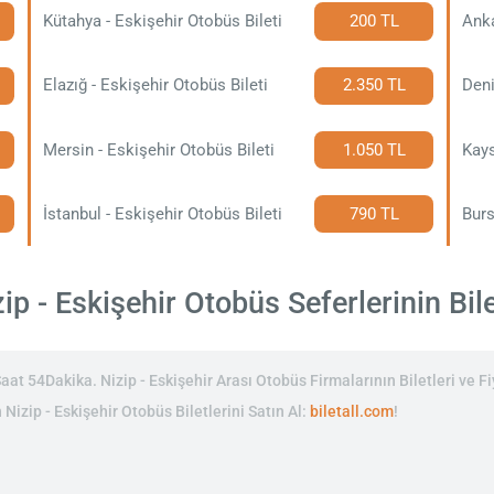
Kütahya - Eskişehir Otobüs Bileti
200 TL
Anka
Elazığ - Eskişehir Otobüs Bileti
2.350 TL
Deni
Mersin - Eskişehir Otobüs Bileti
1.050 TL
Kays
İstanbul - Eskişehir Otobüs Bileti
790 TL
Burs
p - Eskişehir Otobüs Seferlerinin Bile
at 54Dakika. Nizip - Eskişehir Arası Otobüs Firmalarının Biletleri ve Fi
 Nizip - Eskişehir Otobüs Biletlerini Satın Al:
biletall.com
!