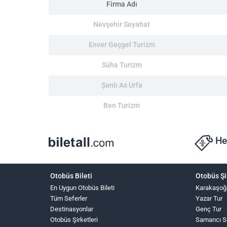
Firma Adı
Nevşehir Seyahat
Enver Geçgel Turizm
Süha Turizm
Şanlı As Urfa
Ben Turizm
He
Otobüs Bileti
Otobüs Şi
En Uygun Otobüs Bileti
Karakaşoğ
Tüm Seferler
Yazar Tur
Destinasyonlar
Genç Tur
Otobüs Şirketleri
Samancı S