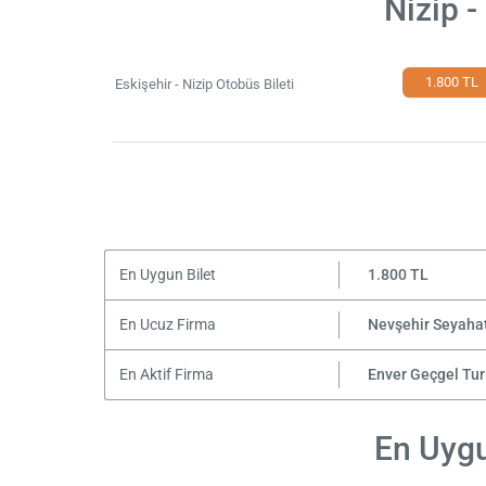
Nizip -
1.800 TL
Eskişehir - Nizip Otobüs Bileti
En Uygun Bilet
1.800 TL
En Ucuz Firma
Nevşehir Seyaha
En Aktif Firma
Enver Geçgel Tu
En Uygun