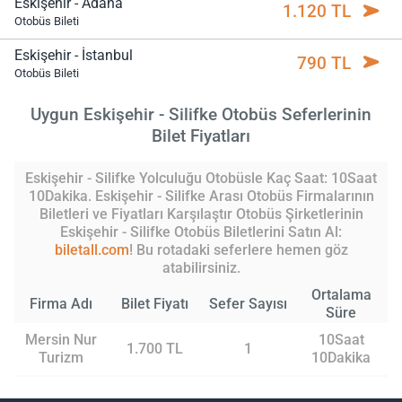
Eskişehir - Adana
1.120 TL
Otobüs Bileti
Eskişehir - İstanbul
790 TL
Otobüs Bileti
Uygun Eskişehir - Silifke Otobüs Seferlerinin
Bilet Fiyatları
Eskişehir - Silifke Yolculuğu Otobüsle Kaç Saat: 10Saat
10Dakika. Eskişehir - Silifke Arası Otobüs Firmalarının
Biletleri ve Fiyatları Karşılaştır Otobüs Şirketlerinin
Eskişehir - Silifke Otobüs Biletlerini Satın Al:
biletall.com
! Bu rotadaki seferlere hemen göz
atabilirsiniz.
Ortalama
Firma Adı
Bilet Fiyatı
Sefer Sayısı
Süre
Mersin Nur
10Saat
1.700 TL
1
Turizm
10Dakika