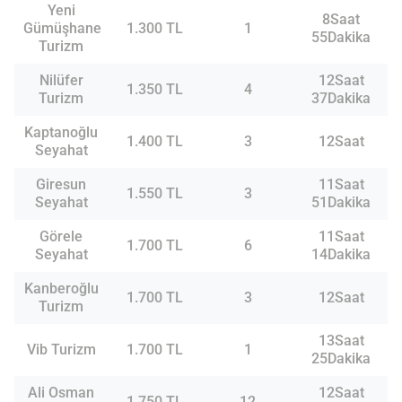
Yeni
8Saat
Gümüşhane
1.300 TL
1
55Dakika
Turizm
Nilüfer
12Saat
1.350 TL
4
Turizm
37Dakika
Kaptanoğlu
1.400 TL
3
12Saat
Seyahat
Giresun
11Saat
1.550 TL
3
Seyahat
51Dakika
Görele
11Saat
1.700 TL
6
Seyahat
14Dakika
Kanberoğlu
1.700 TL
3
12Saat
Turizm
13Saat
Vib Turizm
1.700 TL
1
25Dakika
Ali Osman
12Saat
1.750 TL
12