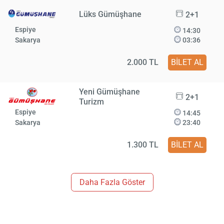
Lüks Gümüşhane
2+1
Espiye
14:30
Sakarya
03:36
2.000 TL
BİLET AL
Yeni Gümüşhane
2+1
Turizm
Espiye
14:45
Sakarya
23:40
1.300 TL
BİLET AL
Daha Fazla Göster