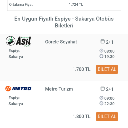
Ortalama Fiyat
1.724 TL
En Uygun Fiyatlı Espiye - Sakarya Otobüs
Biletleri
Görele Seyahat
2+1
Espiye
08:00
Sakarya
19:30
1.700 TL
BİLET AL
Metro Turizm
2+1
Espiye
09:00
Sakarya
22:30
1.800 TL
BİLET AL