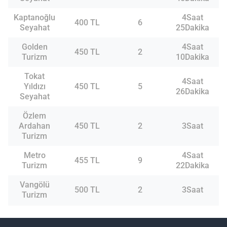
Kaptanoğlu
4Saat
400 TL
6
Seyahat
25Dakika
Golden
4Saat
450 TL
2
Turizm
10Dakika
Tokat
4Saat
Yıldızı
450 TL
5
26Dakika
Seyahat
Özlem
Ardahan
450 TL
2
3Saat
Turizm
Metro
4Saat
455 TL
9
Turizm
22Dakika
Vangölü
500 TL
2
3Saat
Turizm