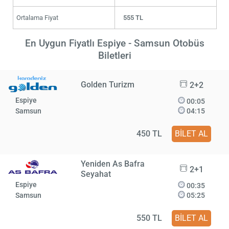
Ortalama Fiyat
555 TL
En Uygun Fiyatlı Espiye - Samsun Otobüs
Biletleri
Golden Turizm
2+2
Espiye
00:05
Samsun
04:15
450 TL
BİLET AL
Yeniden As Bafra
2+1
Seyahat
Espiye
00:35
Samsun
05:25
550 TL
BİLET AL