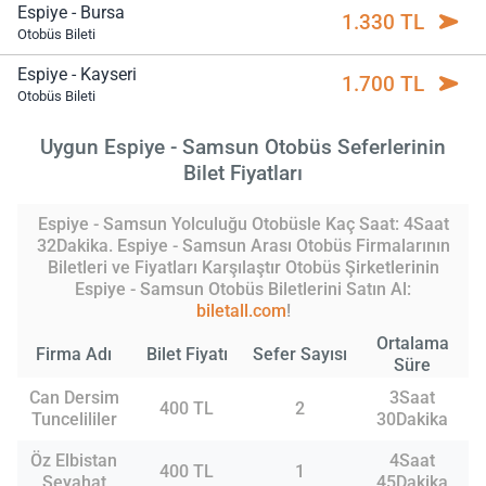
Espiye - Bursa
1.330 TL
Otobüs Bileti
Espiye - Kayseri
1.700 TL
Otobüs Bileti
Uygun Espiye - Samsun Otobüs Seferlerinin
Bilet Fiyatları
Espiye - Samsun Yolculuğu Otobüsle Kaç Saat: 4Saat
32Dakika. Espiye - Samsun Arası Otobüs Firmalarının
Biletleri ve Fiyatları Karşılaştır Otobüs Şirketlerinin
Espiye - Samsun Otobüs Biletlerini Satın Al:
biletall.com
!
Ortalama
Firma Adı
Bilet Fiyatı
Sefer Sayısı
Süre
Can Dersim
3Saat
400 TL
2
Tuncelililer
30Dakika
Öz Elbistan
4Saat
400 TL
1
Seyahat
45Dakika