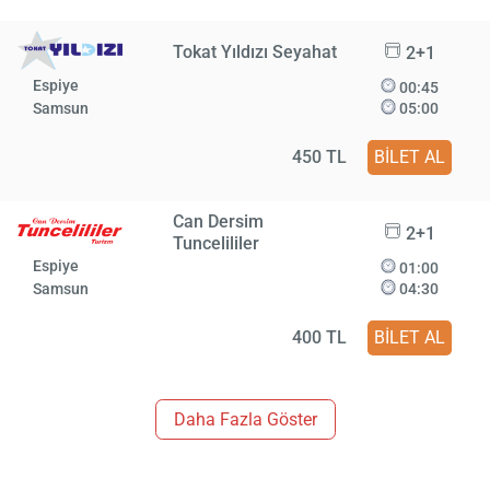
Tokat Yıldızı Seyahat
2+1
Espiye
00:45
Samsun
05:00
450 TL
BİLET AL
Can Dersim
2+1
Tuncelililer
Espiye
01:00
Samsun
04:30
400 TL
BİLET AL
Daha Fazla Göster