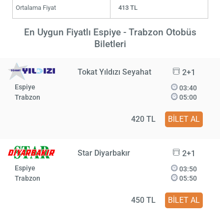
Ortalama Fiyat
413 TL
En Uygun Fiyatlı Espiye - Trabzon Otobüs
Biletleri
Tokat Yıldızı Seyahat
2+1
Espiye
03:40
Trabzon
05:00
420 TL
BİLET AL
Star Diyarbakır
2+1
Espiye
03:50
Trabzon
05:50
450 TL
BİLET AL