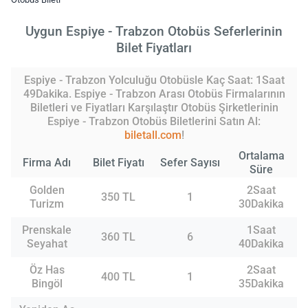
Uygun Espiye - Trabzon Otobüs Seferlerinin
Bilet Fiyatları
Espiye - Trabzon Yolculuğu Otobüsle Kaç Saat: 1Saat
49Dakika. Espiye - Trabzon Arası Otobüs Firmalarının
Biletleri ve Fiyatları Karşılaştır Otobüs Şirketlerinin
Espiye - Trabzon Otobüs Biletlerini Satın Al:
biletall.com
!
Ortalama
Firma Adı
Bilet Fiyatı
Sefer Sayısı
Süre
Golden
2Saat
350 TL
1
Turizm
30Dakika
Prenskale
1Saat
360 TL
6
Seyahat
40Dakika
Öz Has
2Saat
400 TL
1
Bingöl
35Dakika