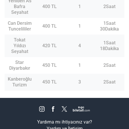
Yeniden As
Bafra
400 TL
1
2Saat
Seyahat
Can Dersim
1Saat
400 TL
1
Tuncelililer
30Dakika
Tokat
1Saat
Yıldızı
420 TL
4
18Dakika
Seyahat
Star
450 TL
1
2Saat
Diyarbakır
Kanberoğlu
450 TL
3
2Saat
Turizm
Yardıma mı ihtiyacınız var?
Yardım ve İletişim