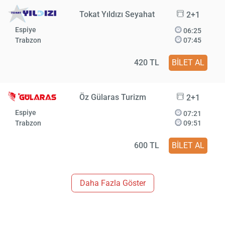
Tokat Yıldızı Seyahat
2+1
Espiye
06:25
Trabzon
07:45
420 TL
BİLET AL
Öz Gülaras Turizm
2+1
Espiye
07:21
Trabzon
09:51
600 TL
BİLET AL
Daha Fazla Göster