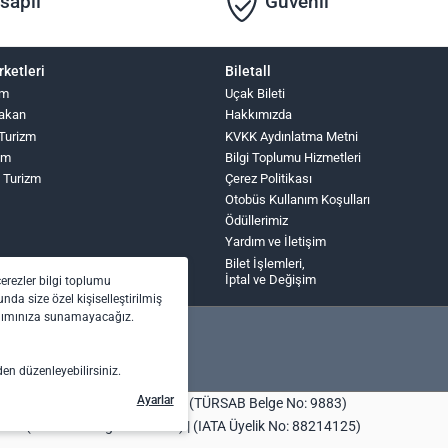
saplı
Güvenli
rketleri
Biletall
zm
Uçak Bileti
Hakan
Hakkımızda
 Turizm
KVKK Aydınlatma Metni
zm
Bilgi Toplumu Hizmetleri
 Turizm
Çerez Politikası
Otobüs Kullanım Koşulları
Ödüllerimiz
Yardım ve İletişim
Bilet İşlemleri,
İptal ve Değişim
çerezler bilgi toplumu
nda size özel kişiselleştirilmiş
anımınıza sunamayacağız.
den düzenleyebilirsiniz.
Ayarlar
bilet.com Turizm Seyahat Acentası (TÜRSAB Belge No: 9883)
centası (TÜRSAB Belge No: 4443) | (IATA Üyelik No: 88214125)