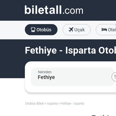
Otobüs
Uçak
Ote
Fethiye - Isparta Oto
Nereden
Otobüs Bileti
Isparta
Fethiye - Isparta