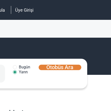
ula
Üye Girişi
Otobüs Ara
Bugün
Yarın