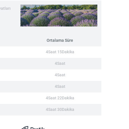
atları
Ortalama Süre
4Saat 15Dakika
4Saat
4Saat
4Saat
4Saat 22Dakika
4Saat 30Dakika