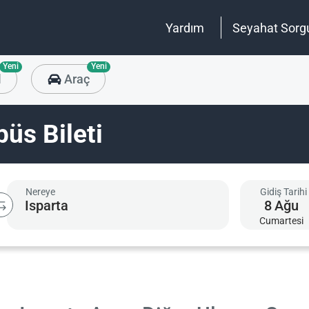
Yardım
Seyahat Sorg
Yeni
Yeni
l
Araç
büs Bileti
Nereye
Gidiş Tarihi
8
Ağu
Cumartesi