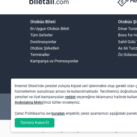
He
Otobüs Bileti
Otobüs Şi
En Uygun Otobüs Bileti
Dinar Turi
Tüm Seferler
Boss for 
Destinasyonlar
Sahil Gülü
Otobüs Şirketleri
As 66 Turi
Terminaller
Öz Gülaras
Kampanya ve Promosyonlar
İnternet Sitesi’nde çerezler yoluyla kişisel veri işlenmekte olup gerekli olan 
hizmetlerinin sunulması amacı ile kullanılmaktadır. Tercihleriniz doğrultusu
çerezleri ve özel kampanyaları
reddet
seçeneğine tıklamanız halinde kull
Aydınlatma Metni
’mizi lütfen inceleyiniz.
Çerez Politikası’na ise
buradan
erişebilir, çerez ayarlarınızı aşağıdaki panel
Tümünü Kabul Et
Otel rezervasyon ve otobüs bileti işlemleri için: O
Uçak bileti işlemleri için: Biletall Turizm Seyahat A