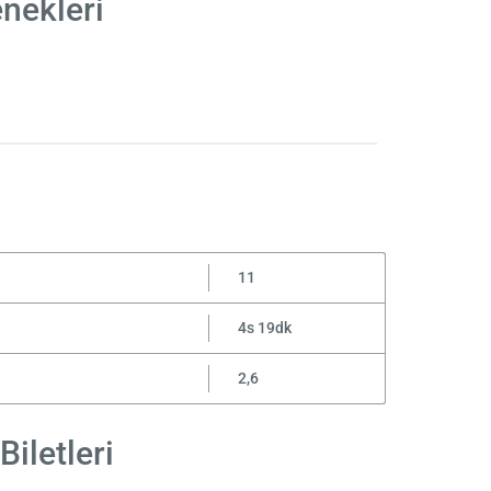
enekleri
11
4s 19dk
2,6
Biletleri