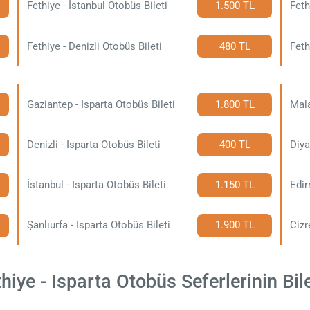
Fethiye - İstanbul Otobüs Bileti
1.500 TL
Feth
Fethiye - Denizli Otobüs Bileti
480 TL
Feth
Gaziantep - Isparta Otobüs Bileti
1.800 TL
Mala
Denizli - Isparta Otobüs Bileti
400 TL
Diya
İstanbul - Isparta Otobüs Bileti
1.150 TL
Edir
Şanlıurfa - Isparta Otobüs Bileti
1.900 TL
Cizr
iye - Isparta Otobüs Seferlerinin Bile