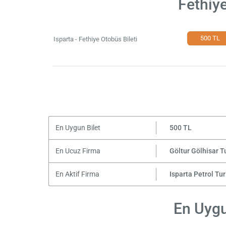
Fethiye
500 TL
Isparta - Fethiye Otobüs Bileti
En Uygun Bilet
500 TL
En Ucuz Firma
Göltur Gölhisar T
En Aktif Firma
Isparta Petrol Tu
En Uygun