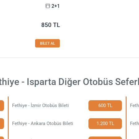
2+1
850 TL
BİLET AL
thiye - Isparta Diğer Otobüs Seferl
Fethiye - İzmir Otobüs Bileti
600 TL
Feth
Fethiye - Ankara Otobüs Bileti
1.200 TL
Feth