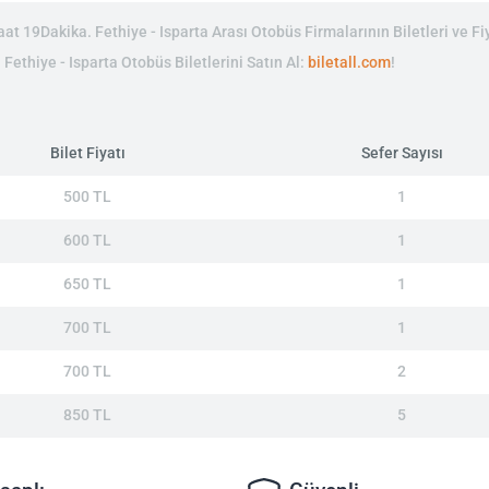
t 19Dakika. Fethiye - Isparta Arası Otobüs Firmalarının Biletleri ve Fiy
 Fethiye - Isparta Otobüs Biletlerini Satın Al:
biletall.com
!
Bilet Fiyatı
Sefer Sayısı
500 TL
1
600 TL
1
650 TL
1
700 TL
1
700 TL
2
850 TL
5