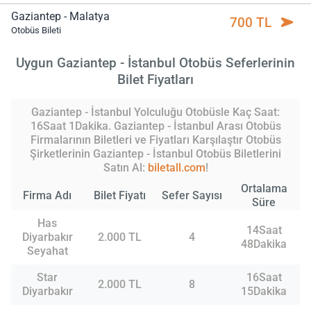
Gaziantep - Malatya
700 TL
Otobüs Bileti
Uygun Gaziantep - İstanbul Otobüs Seferlerinin
Bilet Fiyatları
Gaziantep - İstanbul Yolculuğu Otobüsle Kaç Saat:
16Saat 1Dakika. Gaziantep - İstanbul Arası Otobüs
Firmalarının Biletleri ve Fiyatları Karşılaştır Otobüs
Şirketlerinin Gaziantep - İstanbul Otobüs Biletlerini
Satın Al:
biletall.com
!
Ortalama
Firma Adı
Bilet Fiyatı
Sefer Sayısı
Süre
Has
14Saat
Diyarbakır
2.000 TL
4
48Dakika
Seyahat
Star
16Saat
2.000 TL
8
Diyarbakır
15Dakika