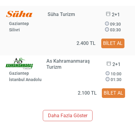
Süha Turizm
2+1
Gaziantep
09:30
Silivri
03:30
2.400 TL
BİLET AL
As Kahramanmaraş
2+1
Turizm
Gaziantep
10:00
İstanbul Anadolu
01:30
2.100 TL
BİLET AL
Daha Fazla Göster