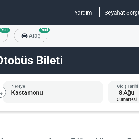
Yardım
Seyahat Sorg
Yeni
Yeni
l
Araç
tobüs Bileti
Nereye
Gidiş Tarihi
8
Ağu
Cumartesi