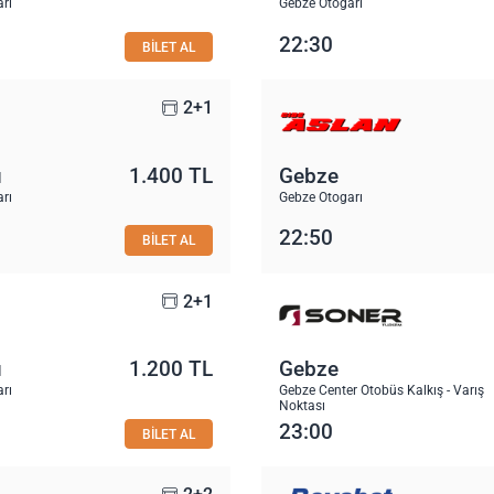
rı
Gebze Otogarı
22:30
BİLET AL
2+1
u
1.400 TL
Gebze
rı
Gebze Otogarı
22:50
BİLET AL
2+1
u
1.200 TL
Gebze
rı
Gebze Center Otobüs Kalkış - Varış
Noktası
23:00
BİLET AL