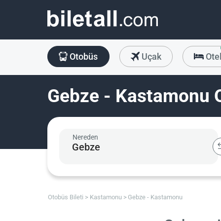
Otobüs
Uçak
Ote
Gebze - Kastamonu O
Nereden
Otobüs Bileti
Kastamonu
Gebze - Kastamonu