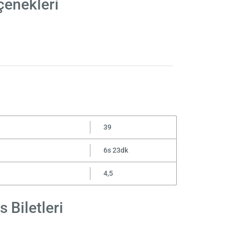
çenekleri
i
39
6s 23dk
4,5
 Biletleri