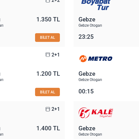
2+2
u
1.350 TL
Gebze
rı
Gebze Otogarı
23:25
BİLET AL
2+1
u
1.200 TL
Gebze
rı
Gebze Otogarı
00:15
BİLET AL
2+1
u
1.400 TL
Gebze
rı
Gebze Otogarı