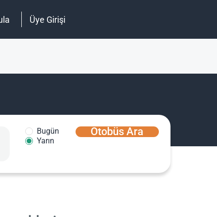
ula
Üye Girişi
Otobüs Ara
Bugün
Yarın