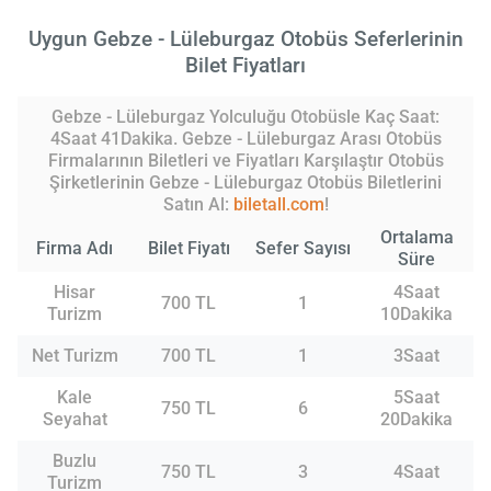
Uygun Gebze - Lüleburgaz Otobüs Seferlerinin
Bilet Fiyatları
Gebze - Lüleburgaz Yolculuğu Otobüsle Kaç Saat:
4Saat 41Dakika. Gebze - Lüleburgaz Arası Otobüs
Firmalarının Biletleri ve Fiyatları Karşılaştır Otobüs
Şirketlerinin Gebze - Lüleburgaz Otobüs Biletlerini
Satın Al:
biletall.com
!
Ortalama
Firma Adı
Bilet Fiyatı
Sefer Sayısı
Süre
Hisar
4Saat
700 TL
1
Turizm
10Dakika
Net Turizm
700 TL
1
3Saat
Kale
5Saat
750 TL
6
Seyahat
20Dakika
Buzlu
750 TL
3
4Saat
Turizm