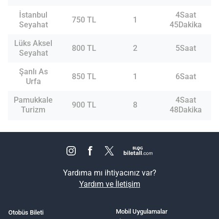
İstanbul
4Saat
750 TL
1
Seyahat
45Dakika
Lüks Aksel
800 TL
2
5Saat
Seyahat
Şanlı As
850 TL
1
6Saat
Urfa
Pamukkale
4Saat
900 TL
8
Turizm
48Dakika
Yardıma mı ihtiyacınız var?
Yardım ve İletişim
Mobil Uygulamalar
Otobüs Bileti