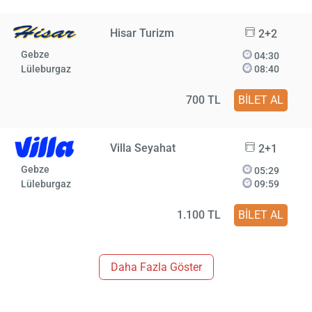
Hisar Turizm
2+2
Gebze
04:30
Lüleburgaz
08:40
700 TL
BİLET AL
Villa Seyahat
2+1
Gebze
05:29
Lüleburgaz
09:59
1.100 TL
BİLET AL
Daha Fazla Göster