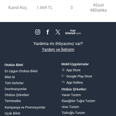
4Saat
Kamil Koç
1.069 TL
3
48Dakika
Yardıma mı ihtiyacınız var?
Yardım ve İletişim
Mobil Uygulamalar
Otobüs Bileti
App Store
En Uygun Otobüs Bileti
Google Play Store
Bilet Al
App Gallery
Tüm Seferler
Destinasyonlar
Otobüs Şirketleri
Otobüs Şirketleri
Varan Turizm
Terminaller
Elazığlılar Tuğra Turizm
Uras Turizm
Kampanya ve Promosyonlar
Türkoğlu Turizm
Uçak Bileti