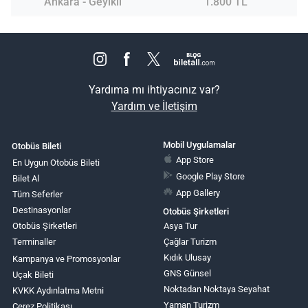
Ankara - Geyikli
1.800 TL
Yardıma mı ihtiyacınız var?
Yardım ve İletişim
Mobil Uygulamalar
Otobüs Bileti
App Store
En Uygun Otobüs Bileti
Google Play Store
Bilet Al
App Gallery
Tüm Seferler
Destinasyonlar
Otobüs Şirketleri
Otobüs Şirketleri
Asya Tur
Terminaller
Çağlar Turizm
Kıdık Ulusay
Kampanya ve Promosyonlar
GNS Günsel
Uçak Bileti
Noktadan Noktaya Seyahat
KVKK Aydınlatma Metni
Yaman Turizm
Çerez Politikası