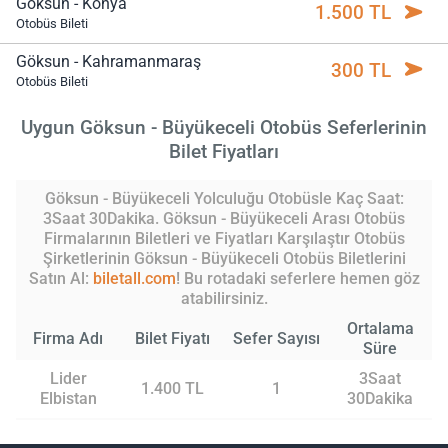
Göksun - Konya
1.500 TL
Otobüs Bileti
Göksun - Kahramanmaraş
300 TL
Otobüs Bileti
Uygun Göksun - Büyükeceli Otobüs Seferlerinin
Bilet Fiyatları
Göksun - Büyükeceli Yolculuğu Otobüsle Kaç Saat:
3Saat 30Dakika. Göksun - Büyükeceli Arası Otobüs
Firmalarının Biletleri ve Fiyatları Karşılaştır Otobüs
Şirketlerinin Göksun - Büyükeceli Otobüs Biletlerini
Satın Al:
biletall.com
! Bu rotadaki seferlere hemen göz
atabilirsiniz.
Ortalama
Firma Adı
Bilet Fiyatı
Sefer Sayısı
Süre
Lider
3Saat
1.400 TL
1
Elbistan
30Dakika