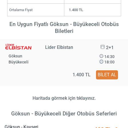
Ortalama Fiyat
1.400 TL
En Uygun Fiyatlı Göksun - Büyükeceli Otobüs
Biletleri
Lider Elbistan
2+1
Göksun
14:30
Büyükeceli
18:00
1.400 TL
BİLET AL
Haritada görmek için tıklayınız.
Göksun - Büyükeceli Diğer Otobüs Seferleri
Göksun - Kayseri